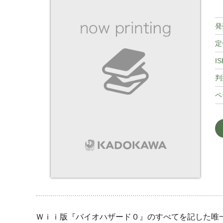
発
定
IS
判
ペ
Ｗｉｉ版『バイオハザード０』のすべてを記した唯