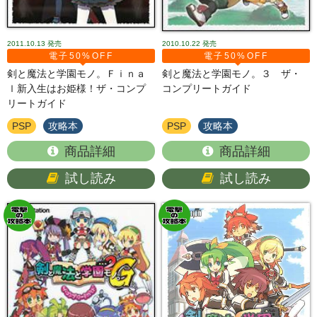
2011.10.13
発売
2010.10.22
発売
電子50%OFF
電子50%OFF
剣と魔法と学園モノ。Ｆｉｎａ
剣と魔法と学園モノ。３ ザ・
ｌ新入生はお姫様！ザ・コンプ
コンプリートガイド
リートガイド
PSP
攻略本
PSP
攻略本
商品詳細
商品詳細
試し読み
試し読み