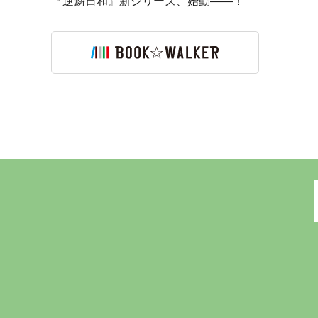
『逆鱗日和』新シリーズ、始動――！