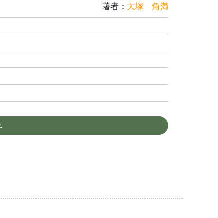
著者：
大塚 角満
み