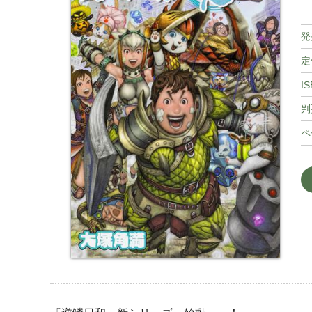
発
定
IS
判
ペ