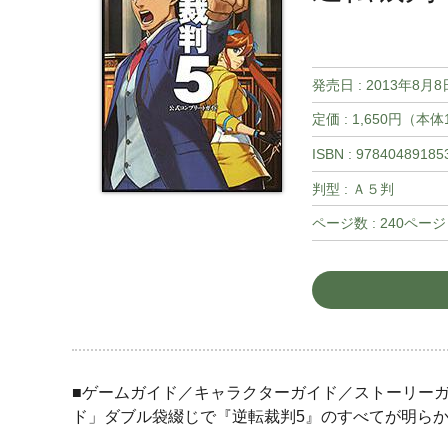
発売日 :
2013年8月8
定価 : 1,650円（本
ISBN : 97840489185
判型 : Ａ５判
ページ数 : 240ページ
■ゲームガイド／キャラクターガイド／ストーリー
ド」ダブル袋綴じで『逆転裁判5』のすべてが明ら