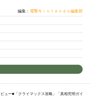
編集：
電撃Ｎｉｎｔｅｎｄｏ編集部
ビュー■「クライマックス攻略」「真相究明ガイ