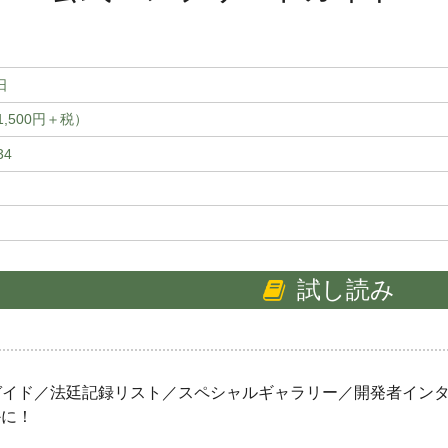
日
体1,500円＋税）
34
試し読み
ガイド／法廷記録リスト／スペシャルギャラリー／開発者インタ
かに！