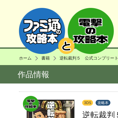
ホーム
書籍
逆転裁判５ 公式コンプリー
作品情報
3DS
攻略本
逆転裁判