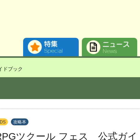
イドブック
DS
攻略本
RPGツクール フェス 公式ガ