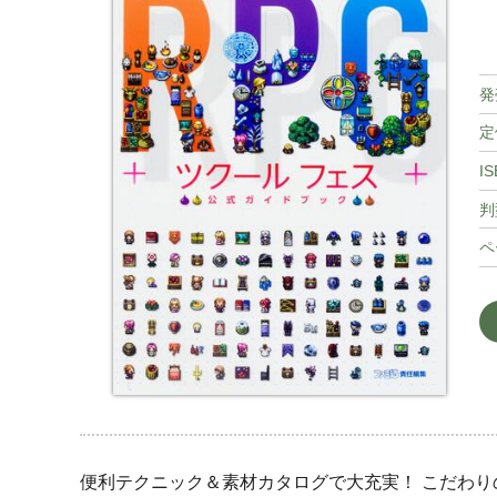
発
定
IS
判
ペ
便利テクニック＆素材カタログで大充実！ こだわり