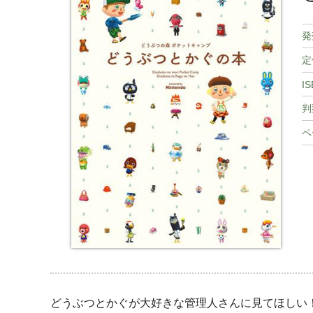
発
定
IS
判
ペ
どうぶつとかぐが大好きな管理人さんに見てほしい