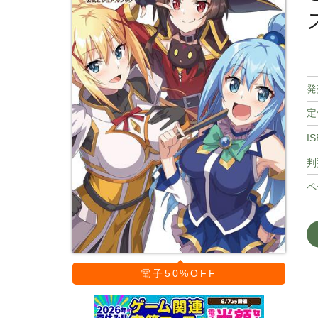
発
定
IS
判
ペ
電子50%OFF