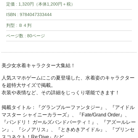
定価 : 1,320円（本体1,200円＋税）
ISBN : 9784047333444
判型 : Ｂ４判
ページ数 : 80ページ
美少女水着キャラクター大集結！
人気スマホゲームにこの夏登場した、水着姿のキャラクター
を超特大サイズで掲載。
衣装や表情など、その詳細をじっくり堪能できます！
掲載タイトル：『グランブルーファンタジー』、『アイドル
マスター シャイニーカラーズ』、『Fate/Grand Order』、
『バンドリ！ ガールズバンドパーティ！』、『アズールレー
ン』、『シノアリス』、『ときめきアイドル』、『プリンセ
スコネクト！Re:Dive』など