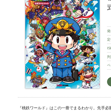
発
定
IS
判
ペ
『桃鉄ワールド』はこの一冊でまるわかり。先手必