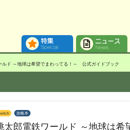
ールド ～地球は希望でまわってる！～ 公式ガイドブック
witch
攻略本
桃太郎電鉄ワールド ～地球は希