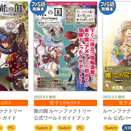
2025.6.5
発売
2023.3.2
発売
%OFF
電子50%OFF
電子5
ファクトリー
龍の国 ルーンファクトリー
ルーンファク
トガイド
公式ワールドガイドブック
ャル 公式パ
h
PC
Switch 2
Switch
PC
Switch
攻