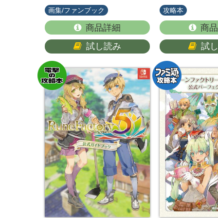
画集/ファンブック
攻略本
商品詳細
商品
試し読み
試