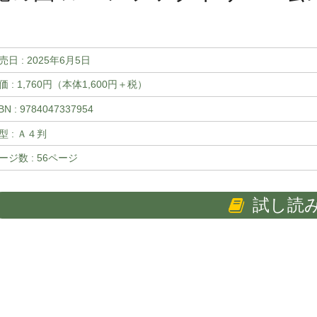
売日 :
2025年6月5日
価 : 1,760円（本体1,600円＋税）
BN : 9784047337954
型 : Ａ４判
ージ数 : 56ページ
試し読