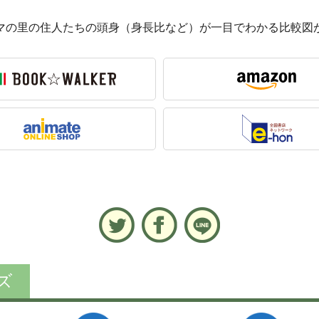
マの里の住人たちの頭身（身長比など）が一目でわかる比較図
ズ