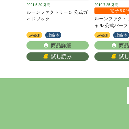
2021.5.20
発売
2019.7.25
発売
電子50
ルーンファクトリー５ 公式ガ
ルーンファクト
イドブック
ャル 公式パー
Switch
攻略本
Switch
攻略本
商品詳細
商品
試し読み
試