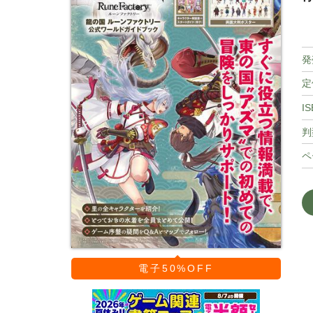
発
定
IS
判
ペ
電子50%OFF