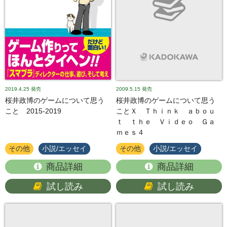
2019.4.25
発売
2009.5.15
発売
桜井政博のゲームについて思う
桜井政博のゲームについて思う
こと 2015-2019
ことＸ Ｔｈｉｎｋ ａｂｏｕ
ｔ ｔｈｅ Ｖｉｄｅｏ Ｇａ
ｍｅｓ４
その他
小説/エッセイ
その他
小説/エッセイ
商品詳細
商品詳細
試し読み
試し読み