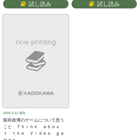
試し読み
試し読み
2005.3.31
発売
桜井政博のゲームについて思う
こと Ｔｈｉｎｋ ａｂｏｕ
ｔ ｔｈｅ Ｖｉｄｅｏ ｇａ
ｍｅｓ