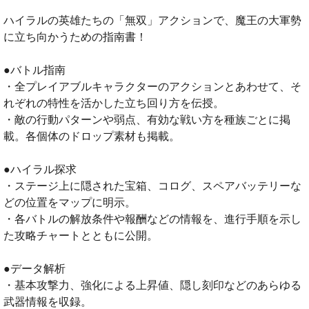
ハイラルの英雄たちの「無双」アクションで、魔王の大軍勢
に立ち向かうための指南書！
●バトル指南
・全プレイアブルキャラクターのアクションとあわせて、そ
れぞれの特性を活かした立ち回り方を伝授。
・敵の行動パターンや弱点、有効な戦い方を種族ごとに掲
載。各個体のドロップ素材も掲載。
●ハイラル探求
・ステージ上に隠された宝箱、コログ、スペアバッテリーな
どの位置をマップに明示。
・各バトルの解放条件や報酬などの情報を、進行手順を示し
た攻略チャートとともに公開。
●データ解析
・基本攻撃力、強化による上昇値、隠し刻印などのあらゆる
武器情報を収録。