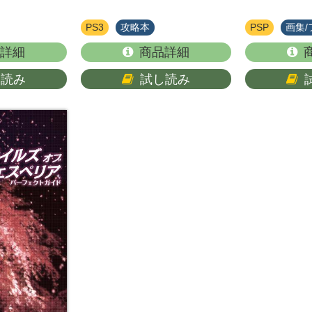
PS3
攻略本
PSP
画集
詳細
商品詳細
し読み
試し読み