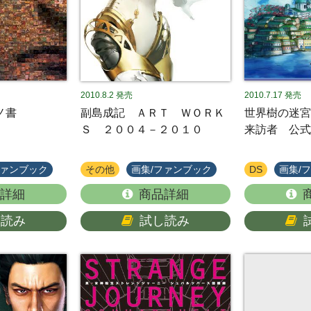
2010.8.2
発売
2010.7.17
発売
ノ書
副島成記 ＡＲＴ ＷＯＲＫ
世界樹の迷宮
Ｓ ２００４－２０１０
来訪者 公式
ファンブック
その他
画集/ファンブック
DS
画集/
詳細
商品詳細
し読み
試し読み