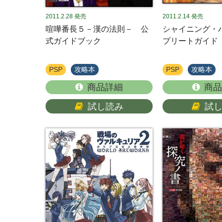
2011.2.28
発売
2011.2.14
発売
喧嘩番長５－漢の法則－ 公
シャイニング・
式ガイドブック
プリートガイド
PSP
攻略本
PSP
攻略本
商品詳細
商品
試し読み
試