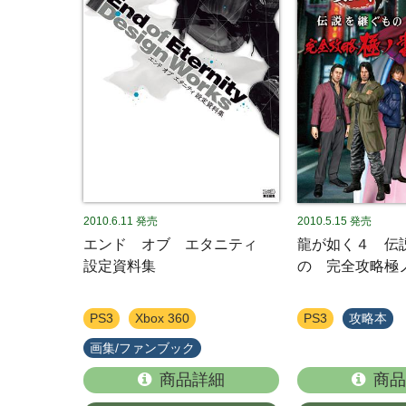
2010.6.11
発売
2010.5.15
発売
エンド オブ エタニティ
龍が如く４ 伝
設定資料集
の 完全攻略極
PS3
Xbox 360
PS3
攻略本
画集/ファンブック
商品詳細
商品