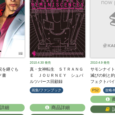
2010.4.30
発売
2010.4.9
発売
説を継ぐも
真・女神転生 ＳＴＲＡＮＧ
サモンナイ
ノ書
Ｅ ＪＯＵＲＮＥＹ シュバ
滅びの剣と約
ルツバース回顧録
フェクトバイ
画集/ファンブック
PS2
攻略
詳細
商品詳細