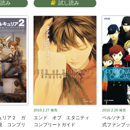
し読み
試し読み
2010.2.27
発売
2010.2.26
発売
ュリア２ ガ
エンド オブ エタニティ
ペルソナ３ 
校 コンプリ
コンプリートガイド
式ファンブッ