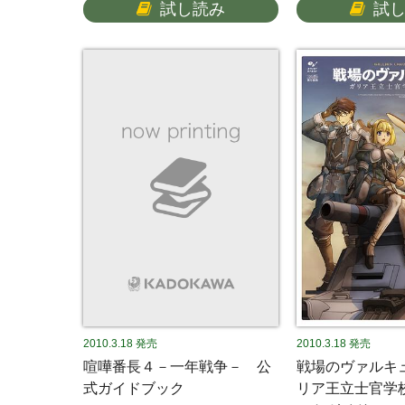
試し読み
試
2010.3.18
発売
2010.3.18
発売
喧嘩番長４－一年戦争－ 公
戦場のヴァルキ
式ガイドブック
リア王立士官学