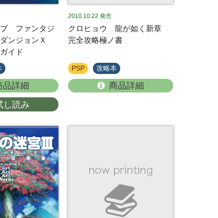
2010.10.22
発売
ブ ファンタジ
クロヒョウ 龍が如く新章
りダンジョンＸ
完全攻略極ノ書
ガイド
本
PSP
攻略本
商品詳細
商品詳細
試し読み