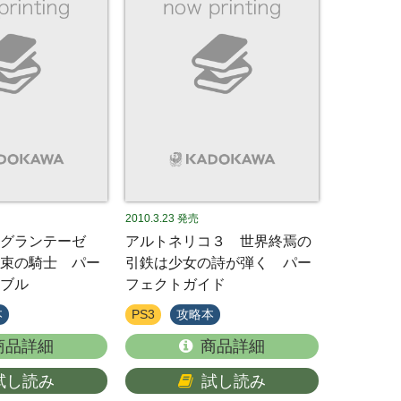
2010.3.23
発売
トグランテーゼ
アルトネリコ３ 世界終焉の
束の騎士 パー
引鉄は少女の詩が弾く パー
ブル
フェクトガイド
本
PS3
攻略本
商品詳細
商品詳細
試し読み
試し読み