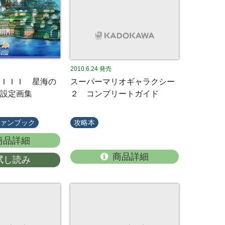
2010.6.24
発売
ＩＩＩ 星海の
スーパーマリオギャラクシー
設定画集
２ コンプリートガイド
ファンブック
攻略本
商品詳細
商品詳細
試し読み