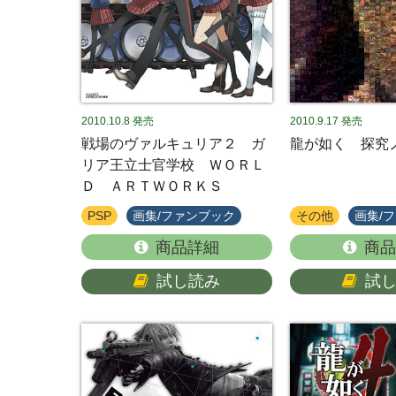
2010.10.8
発売
2010.9.17
発売
戦場のヴァルキュリア２ ガ
龍が如く 探究
リア王立士官学校 ＷＯＲＬ
Ｄ ＡＲＴＷＯＲＫＳ
PSP
画集/ファンブック
その他
画集/
商品詳細
商品
試し読み
試