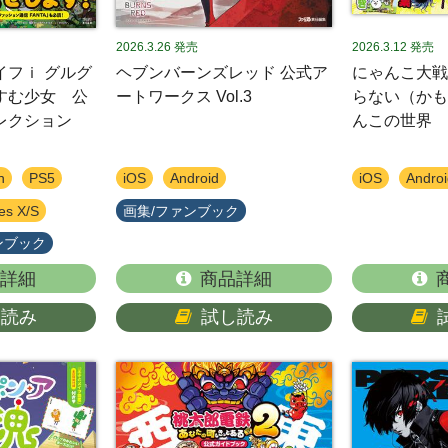
2026.3.26
発売
2026.3.12
発売
イフｉ グルグ
ヘブンバーンズレッド 公式ア
にゃんこ大戦
すむ少女 公
ートワークス Vol.3
らない（かも
レクション
んこの世界
h
PS5
iOS
Android
iOS
Androi
es X/S
画集/ファンブック
ンブック
詳細
商品詳細
し読み
試し読み