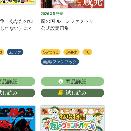
2026.3.5
発売
争 あなたの知
龍の国 ルーンファクトリー
しれない）にゃ
公式設定画集
d
ムック
Switch 2
Switch
PC
画集/ファンブック
商品詳細
商品詳細
試し読み
試し読み