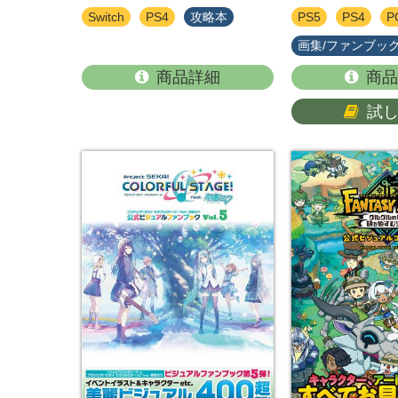
Switch
PS4
攻略本
PS5
PS4
P
画集/ファンブッ
商品詳細
商品
試