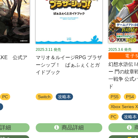
2025.3.11
発売
2025.3.6
発売
電子5
KKE 公式ア
マリオ＆ルイージRPG ブラザ
幻想水滸伝 I＆
ーシップ！ ぱぁふぇくとガ
ー 門の紋章戦
イドブック
一戦争 公式
ド
PC
Switch
攻略本
PS5
PS4
ク
Xbox Series X
PC
攻略本
詳細
商品詳細