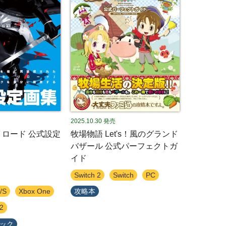
2025.10.30
発売
リロード 公式設定
牧場物語 Let's！風のグランド
バザール 公式パーフェクトガ
イド
Switch 2
Switch
PC
/S
Xbox One
攻略本
 2
ブック