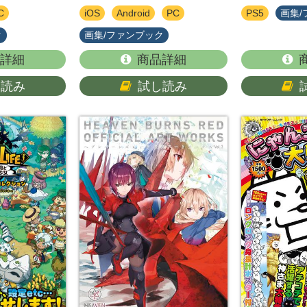
C
iOS
Android
PC
PS5
画集/
ク
画集/ファンブック
詳細
商品詳細
し読み
試し読み