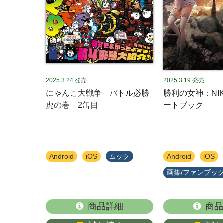
2025.3.24
発売
2025.3.19
発売
にゃんこ大戦争 バトル必勝
勝利の女神：NI
虎の巻 2缶目
ートブック
Android
iOS
ムック
Android
iOS
画集/ファンブッ
商品詳細
商品