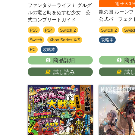
電子50
ファンタジーライフｉ グルグ
龍の国 ルーン
ルの竜と時をぬすむ少女 公
公式パーフェク
式コンプリートガイド
PS5
PS4
Switch 2
Switch 2
Switc
Switch
Xbox Series X/S
攻略本
PC
攻略本
商品詳細
商品
試し読み
試