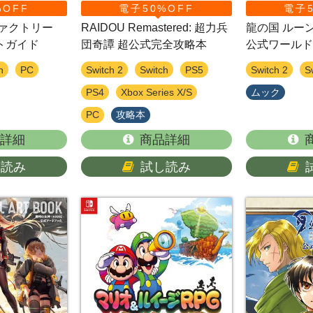
%OFF
電子50%OFF
電子5
ファクトリー
RAIDOU Remastered: 超力兵
龍の国 ル
トガイド
団奇譚 超公式完全攻略本
公式ワールド
h
PC
Switch 2
Switch
PS5
Switch 2
S
PS4
Xbox Series X/S
ムック
PC
攻略本
詳細
商品詳細
し読み
試し読み