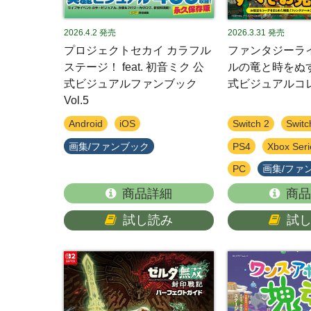
2026.4.2
発売
2026.3.31
発売
プロジェクトセカイ カラフル
ファンタジーラ
ステージ！ feat. 初音ミク 公
ルの竜と時をぬ
式ビジュアルファンブック
式ビジュアルコ
Vol.5
Android
iOS
Switch 2
Switc
画集/ファンブック
PS4
Xbox Seri
PC
画集/ファ
商品詳細
商品
試し読み
試