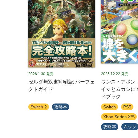
2026.1.30
発売
2025.12.22
発売
ゼルダ無双 封印戦記 パーフェ
ワンス・アポ
クトガイド
イマとムカシに
ドブック
Switch 2
攻略本
Switch
PS5
Xbox Series X/S
攻略本
ムック