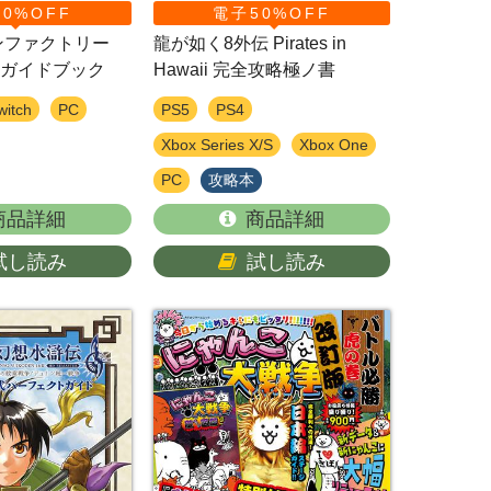
0%OFF
電子50%OFF
ーンファクトリー
龍が如く8外伝 Pirates in
ガイドブック
Hawaii 完全攻略極ノ書
witch
PC
PS5
PS4
Xbox Series X/S
Xbox One
PC
攻略本
商品詳細
商品詳細
試し読み
試し読み