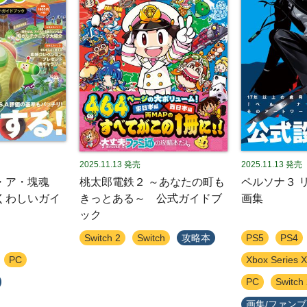
2025.11.13
発売
2025.11.13
発売
ン・ア・塊魂
桃太郎電鉄２ ～あなたの町も
ペルソナ３ 
くわしいガイ
きっとある～ 公式ガイドブ
画集
ック
Switch 2
Switch
攻略本
PS5
PS4
PC
Xbox Series X
PC
Switch
画集/ファン