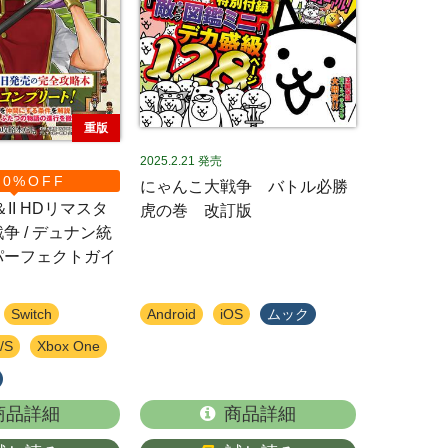
重版
2025.2.21
発売
0%OFF
にゃんこ大戦争 バトル必勝
II HDリマスタ
虎の巻 改訂版
争 / デュナン統
パーフェクトガイ
Switch
Android
iOS
ムック
/S
Xbox One
商品詳細
商品詳細