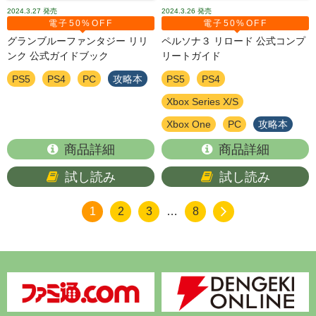
2024.3.27
発売
2024.3.26
発売
電子50%OFF
電子50%OFF
グランブルーファンタジー リリ
ペルソナ３ リロード 公式コンプ
ンク 公式ガイドブック
リートガイド
PS5
PS4
PC
攻略本
PS5
PS4
Xbox Series X/S
Xbox One
PC
攻略本
商品詳細
商品詳細
試し読み
試し読み
1
2
3
…
8