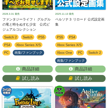
2026.3.31
発売
2025.11.13
発売
ファンタジーライフｉ グルグル
ペルソナ３ リロード 公式設定画
の竜と時をぬすむ少女 公式ビ
集
ジュアルコレクション
Switch 2
Switch
PS5
PS5
PS4
PS4
Xbox Series X/S
Xbox Series X/S
PC
画集/ファンブック
Xbox One
PC
Switch 2
画集/ファンブック
商品詳細
商品詳細
試し読み
試し読み