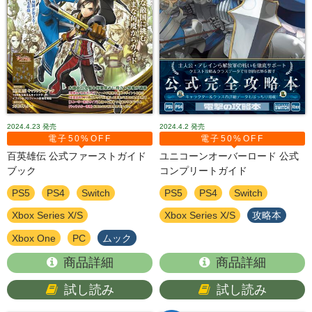
2024.4.23
発売
2024.4.2
発売
電子50%OFF
電子50%OFF
百英雄伝 公式ファーストガイド
ユニコーンオーバーロード 公式
ブック
コンプリートガイド
PS5
PS4
Switch
PS5
PS4
Switch
Xbox Series X/S
Xbox Series X/S
攻略本
Xbox One
PC
ムック
商品詳細
商品詳細
試し読み
試し読み