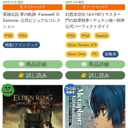
2025.3.19
発売
2025.3.6
発売
電子50%OFF
電子50%OFF
英雄伝説 界の軌跡 -Farewell, O
幻想水滸伝 I＆II HDリマスター
Zemuria- 公式ビジュアルコレク
門の紋章戦争 / デュナン統一戦争
ション
公式パーフェクトガイド
PS5
PS4
PS5
PS4
Switch
画集/ファンブック
Xbox Series X/S
Xbox One
PC
攻略本
商品詳細
商品詳細
試し読み
試し読み