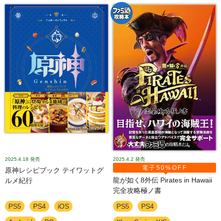
2025.4.18
発売
2025.4.2
発売
電子50%OFF
原神レシピブック テイワットグ
龍が如く8外伝 Pirates in Hawaii
ルメ紀行
完全攻略極ノ書
PS5
PS4
iOS
PS5
PS4