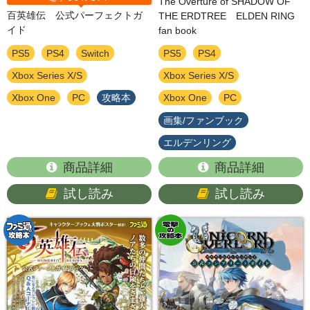
The Overture of SHADOW OF
百英雄伝 公式パーフェクトガ
THE ERDTREE ELDEN RING
イド
fan book
PS5
PS4
Switch
PS5
PS4
Xbox Series X/S
Xbox Series X/S
Xbox One
PC
攻略本
Xbox One
PC
画集/ファンブック
エルデンリング
商品詳細
商品詳細
試し読み
試し読み