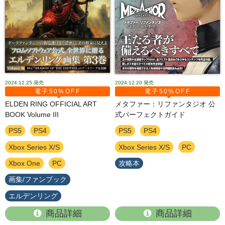
2024.12.25
発売
2024.12.20
発売
電子50%OFF
電子50%OFF
ELDEN RING OFFICIAL ART
メタファー：リファンタジオ 公
BOOK Volume III
式パーフェクトガイド
PS5
PS4
PS5
PS4
Xbox Series X/S
Xbox Series X/S
PC
Xbox One
PC
攻略本
画集/ファンブック
エルデンリング
商品詳細
商品詳細