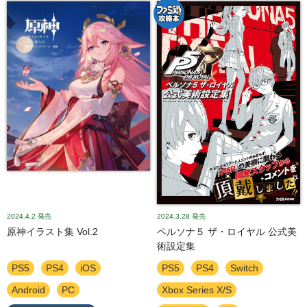
2024.4.2
発売
2024.3.28
発売
原神イラスト集 Vol.2
ペルソナ５ ザ・ロイヤル 公式美
術設定集
PS5
PS4
iOS
PS5
PS4
Switch
Android
PC
Xbox Series X/S