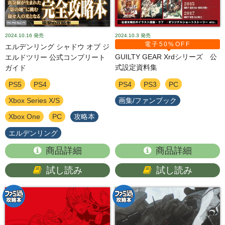
2024.10.16
発売
2024.10.3
発売
電子50%OFF
エルデンリング シャドウ オブ ジ
GUILTY GEAR Xrdシリーズ 公
エルドツリー 公式コンプリート
式設定資料集
ガイド
PS5
PS4
PS4
PS3
PC
Xbox Series X/S
画集/ファンブック
Xbox One
PC
攻略本
エルデンリング
商品詳細
商品詳細
試し読み
試し読み