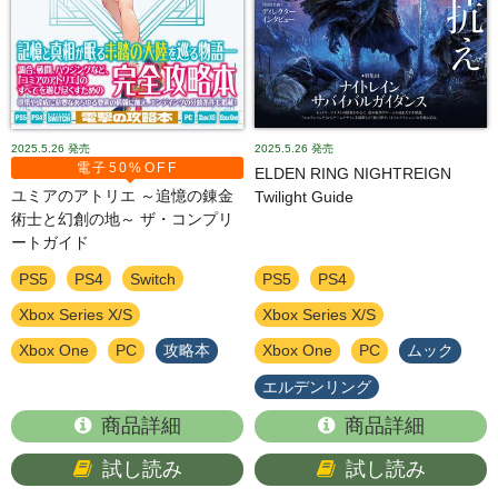
2025.5.26
発売
2025.5.26
発売
電子50%OFF
ELDEN RING NIGHTREIGN
ユミアのアトリエ ～追憶の錬金
Twilight Guide
術士と幻創の地～ ザ・コンプリ
ートガイド
PS5
PS4
Switch
PS5
PS4
Xbox Series X/S
Xbox Series X/S
Xbox One
PC
攻略本
Xbox One
PC
ムック
エルデンリング
商品詳細
商品詳細
試し読み
試し読み