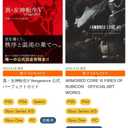
2024.8.28
発売
2024.8.23
発売
電子50%OFF
電子50%OFF
真・女神転生V Vengeance 公式
ARMORED CORE VI FIRES OF
パーフェクトガイド
RUBICON OFFICIAL ART
WORKS
PS5
PS4
Switch
PS5
PS4
Xbox Series X/S
Xbox Series X/S
Xbox One
PC
攻略本
Xbox One
PC