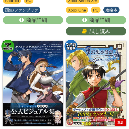
Android
PC
Xbox Series X/S
画集/ファンブック
Xbox One
PC
攻略本
商品詳細
商品詳細
試し読み
重版