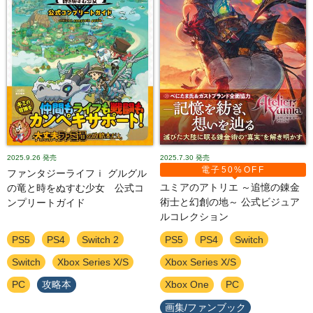
2025.9.26
発売
2025.7.30
発売
電子50%OFF
ファンタジーライフｉ グルグル
ユミアのアトリエ ～追憶の錬金
の竜と時をぬすむ少女 公式コ
術士と幻創の地～ 公式ビジュア
ンプリートガイド
ルコレクション
PS5
PS4
Switch 2
PS5
PS4
Switch
Switch
Xbox Series X/S
Xbox Series X/S
PC
攻略本
Xbox One
PC
画集/ファンブック