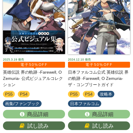
2025.3.19
発売
2024.12.10
発売
電子50%OFF
電子50%OFF
英雄伝説 界の軌跡 -Farewell, O
日本ファルコム公式 英雄伝説 界
Zemuria- 公式ビジュアルコレク
の軌跡 -Farewell, O Zemuria-
ション
ザ・コンプリートガイド
PS5
PS4
PS5
PS4
攻略本
画集/ファンブック
日本ファルコム
商品詳細
商品詳細
試し読み
試し読み