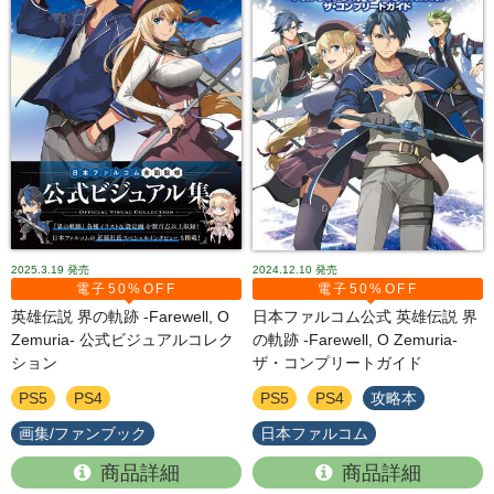
2025.3.19
発売
2024.12.10
発売
電子50%OFF
電子50%OFF
英雄伝説 界の軌跡 -Farewell, O
日本ファルコム公式 英雄伝説 界
Zemuria- 公式ビジュアルコレク
の軌跡 -Farewell, O Zemuria-
ション
ザ・コンプリートガイド
PS5
PS4
PS5
PS4
攻略本
画集/ファンブック
日本ファルコム
商品詳細
商品詳細