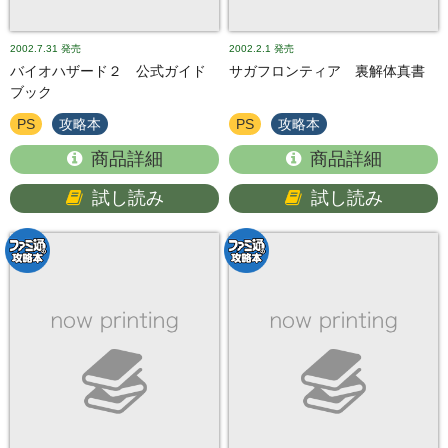
2002.7.31
発売
2002.2.1
発売
バイオハザード２ 公式ガイド
サガフロンティア 裏解体真書
ブック
PS
攻略本
PS
攻略本
商品詳細
商品詳細
試し読み
試し読み