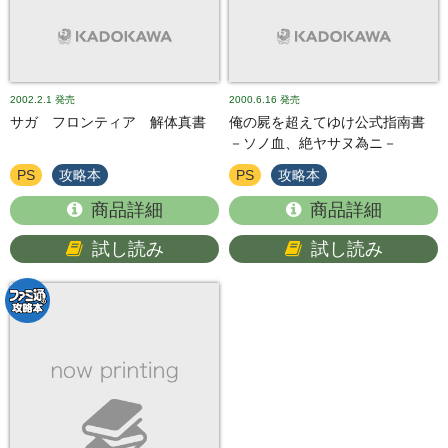
2002.2.1
発売
2000.6.16
発売
サガ フロンティア 解体真書
俺の屍を超えてゆけ公式指南書
－ソノ血、絶ヤサヌ為ニ－
PS
攻略本
PS
攻略本
商品詳細
商品詳細
試し読み
試し読み