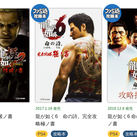
2017.1.18
発売
2016.12.8
発売
踏破ノ書
龍が如く6 命の詩。完全攻
龍が如く6 
略極ノ書
ノ書
PS4
攻略本
PS4
攻略