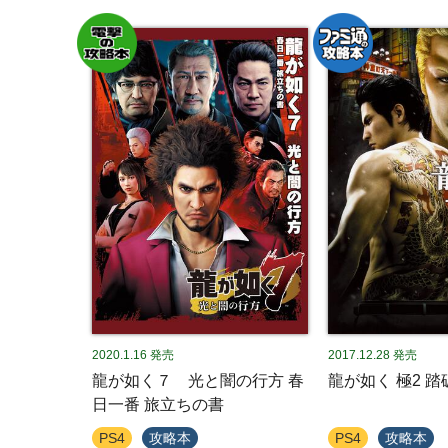
2020.1.16
発売
2017.12.28
発売
龍が如く７ 光と闇の行方 春
龍が如く 極2 
日一番 旅立ちの書
PS4
攻略本
PS4
攻略本