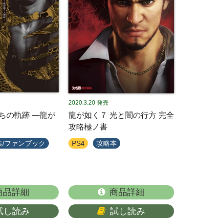
2020.3.20
発売
たちの軌跡 ―龍が
龍が如く７ 光と闇の行方 完全
攻略極ノ書
集/ファンブック
PS4
攻略本
商品詳細
商品詳細
試し読み
試し読み