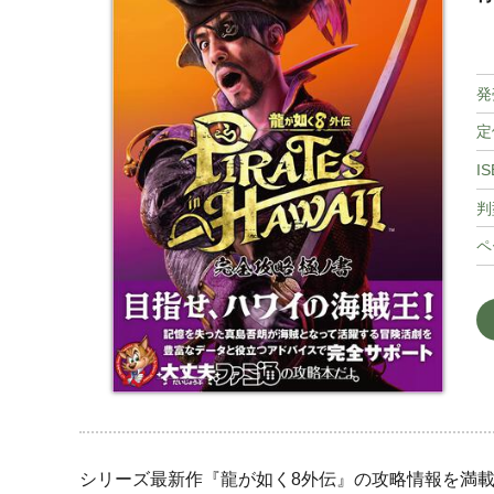
発
定
IS
判
ペ
シリーズ最新作『龍が如く8外伝』の攻略情報を満