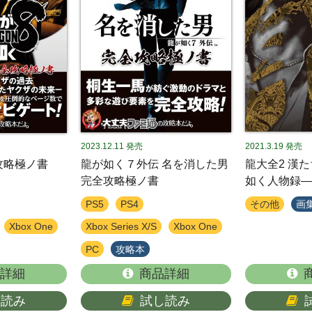
2023.12.11
発売
2021.3.19
発売
攻略極ノ書
龍が如く７外伝 名を消した男
龍大全2 漢
完全攻略極ノ書
如く人物録―
PS5
PS4
その他
画
Xbox One
Xbox Series X/S
Xbox One
PC
攻略本
詳細
商品詳細
し読み
試し読み