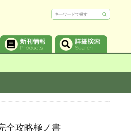
検索
aii 完全攻略極ノ書