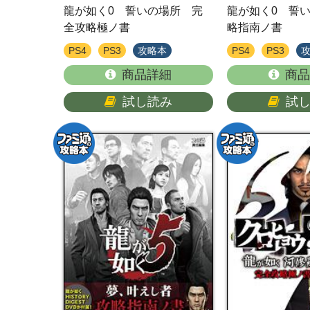
龍が如く0 誓いの場所 完
龍が如く0 誓
全攻略極ノ書
略指南ノ書
PS4
PS3
攻略本
PS4
PS3
商品詳細
商品
試し読み
試