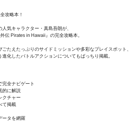
完全攻略本！
の人気キャラクター・真島吾朗が、
rates in Hawaii』の完全攻略本。
びごたえたっぷりのサイドミッションや多彩なプレイスポット
う進化したバトルアクションについてもばっちり掲載。
。
で完全ナビゲート
底的に解説
レクチャー
べて掲載
データを網羅