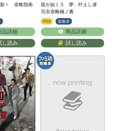
新！ 攻略指南
龍が如く５ 夢、叶えし者
完全攻略極ノ書
本
PS3
攻略本
商品詳細
商品詳細
試し読み
試し読み