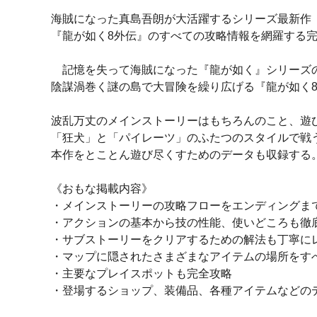
海賊になった真島吾朗が大活躍するシリーズ最新作
『龍が如く8外伝』のすべての攻略情報を網羅する
記憶を失って海賊になった『龍が如く』シリーズ
陰謀渦巻く謎の島で大冒険を繰り広げる『龍が如く8外伝 Pi
波乱万丈のメインストーリーはもちろんのこと、遊
「狂犬」と「パイレーツ」のふたつのスタイルで戦
本作をとことん遊び尽くすためのデータも収録する
《おもな掲載内容》
・メインストーリーの攻略フローをエンディングま
・アクションの基本から技の性能、使いどころも徹
・サブストーリーをクリアするための解法も丁寧に
・マップに隠されたさまざまなアイテムの場所をす
・主要なプレイスポットも完全攻略
・登場するショップ、装備品、各種アイテムなどの