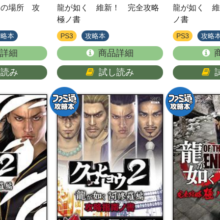
いの場所 攻
龍が如く 維新！ 完全攻略
龍が如く 維
極ノ書
ノ書
攻略本
PS3
攻略本
PS3
攻略
詳細
商品詳細
し読み
試し読み