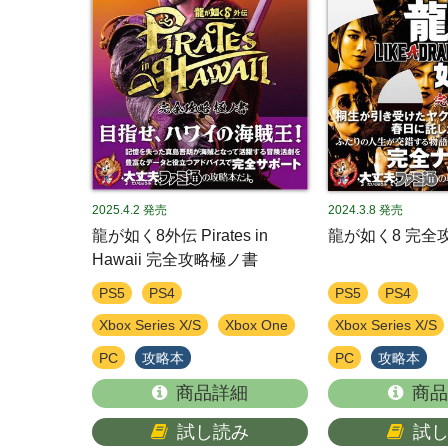
2025.4.2
発売
2024.3.8
発売
龍が如く8外伝 Pirates in
龍が如く8 完全
Hawaii 完全攻略極ノ書
PS5
PS4
PS5
PS4
Xbox Series X/S
Xbox One
Xbox Series X/S
PC
攻略本
PC
攻略本
商品詳細
商品
試し読み
試