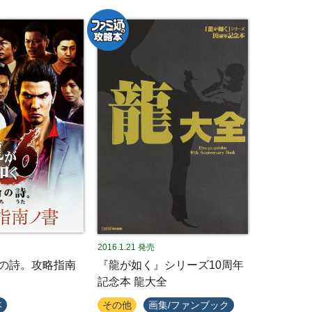
2016.1.21
発売
命の詩。攻略指南
『龍が如く』シリーズ10周年
記念本 龍大全
本
その他
画集/ファンブック