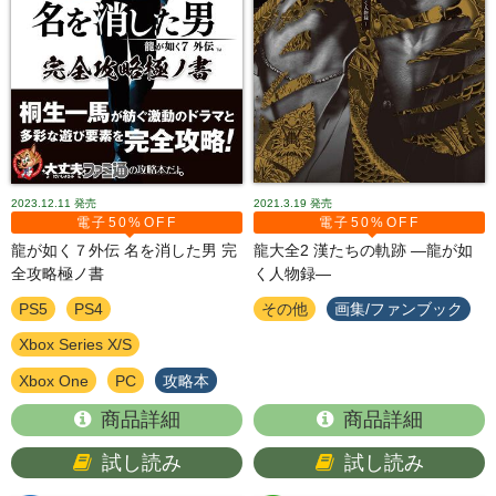
2023.12.11
発売
2021.3.19
発売
電子50%OFF
電子50%OFF
龍が如く７外伝 名を消した男 完
龍大全2 漢たちの軌跡 ―龍が如
全攻略極ノ書
く人物録―
PS5
PS4
その他
画集/ファンブック
Xbox Series X/S
Xbox One
PC
攻略本
商品詳細
商品詳細
試し読み
試し読み