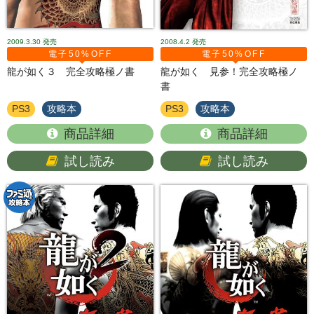
2009.3.30
発売
2008.4.2
発売
電子50%OFF
電子50%OFF
龍が如く３ 完全攻略極ノ書
龍が如く 見参！完全攻略極ノ
書
PS3
攻略本
PS3
攻略本
商品詳細
商品詳細
試し読み
試し読み