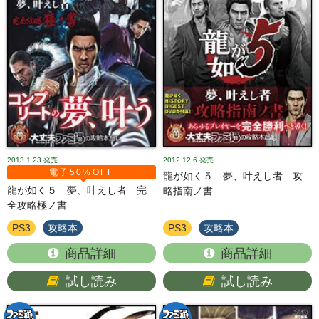
2013.1.23
発売
2012.12.6
発売
電子50%OFF
龍が如く５ 夢、叶えし者 攻
龍が如く５ 夢、叶えし者 完
略指南ノ書
全攻略極ノ書
PS3
攻略本
PS3
攻略本
商品詳細
商品詳細
試し読み
試し読み