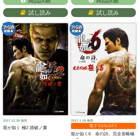
商品詳細
商品詳細
試し読み
試し読み
2017.12.28
発売
2017.1.18
発売
電子50%OFF
龍が如く 極2 踏破ノ書
龍が如く6 命の詩。完全攻略極