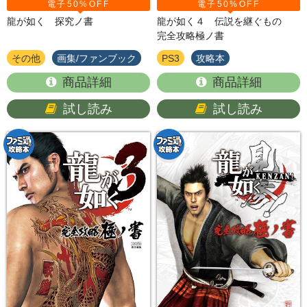
電子50%OFF
電子50%OFF
龍が如く 探究ノ書
龍が如く４ 伝説を継ぐもの
完全攻略極ノ書
その他
画集/ファンブック
PS3
攻略本
商品詳細
商品詳細
試し読み
試し読み