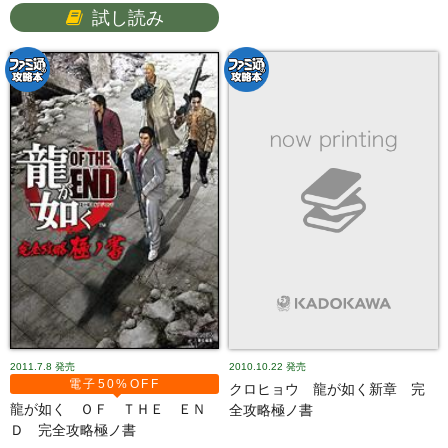
試し読み
2011.7.8
発売
2010.10.22
発売
電子50%OFF
クロヒョウ 龍が如く新章 完
龍が如く ＯＦ ＴＨＥ ＥＮ
全攻略極ノ書
Ｄ 完全攻略極ノ書