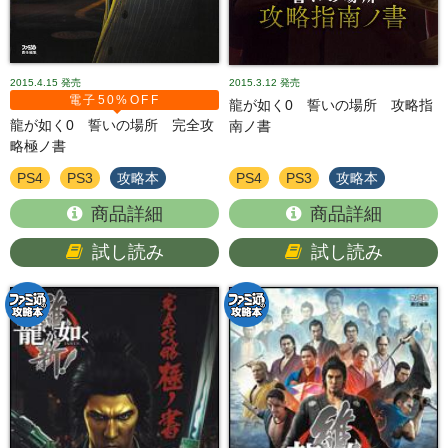
2015.4.15
発売
2015.3.12
発売
電子50%OFF
龍が如く0 誓いの場所 攻略指
龍が如く0 誓いの場所 完全攻
南ノ書
略極ノ書
PS4
PS3
攻略本
PS4
PS3
攻略本
商品詳細
商品詳細
試し読み
試し読み