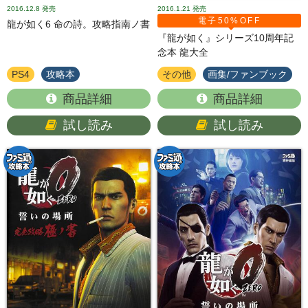
2016.12.8
発売
2016.1.21
発売
電子50%OFF
龍が如く6 命の詩。攻略指南ノ書
『龍が如く』シリーズ10周年記
念本 龍大全
PS4
攻略本
その他
画集/ファンブック
商品詳細
商品詳細
試し読み
試し読み