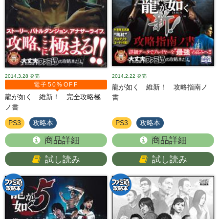
2014.3.28
発売
2014.2.22
発売
電子50%OFF
龍が如く 維新！ 攻略指南ノ
龍が如く 維新！ 完全攻略極
書
ノ書
PS3
攻略本
PS3
攻略本
商品詳細
商品詳細
試し読み
試し読み