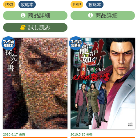
PS3
攻略本
PSP
攻略本
商品詳細
商品詳細
試し読み
2010.9.17
発売
2010.5.15
発売