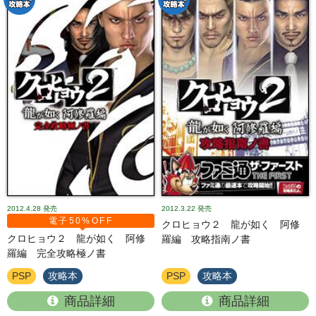
2012.4.28
発売
2012.3.22
発売
電子50%OFF
クロヒョウ２ 龍が如く 阿修
クロヒョウ２ 龍が如く 阿修
羅編 攻略指南ノ書
羅編 完全攻略極ノ書
PSP
攻略本
PSP
攻略本
商品詳細
商品詳細