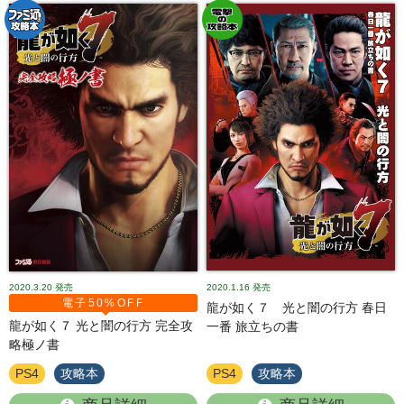
2020.3.20
発売
2020.1.16
発売
電子50%OFF
龍が如く７ 光と闇の行方 春日
龍が如く７ 光と闇の行方 完全攻
一番 旅立ちの書
略極ノ書
PS4
攻略本
PS4
攻略本