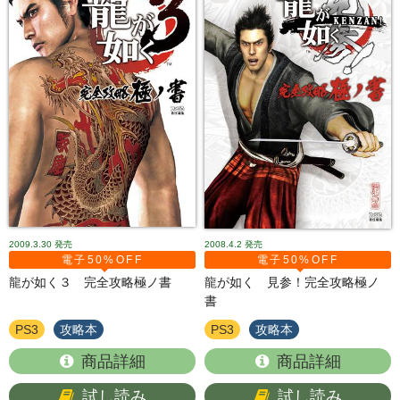
2009.3.30
発売
2008.4.2
発売
電子50%OFF
電子50%OFF
龍が如く３ 完全攻略極ノ書
龍が如く 見参！完全攻略極ノ
書
PS3
攻略本
PS3
攻略本
商品詳細
商品詳細
試し読み
試し読み