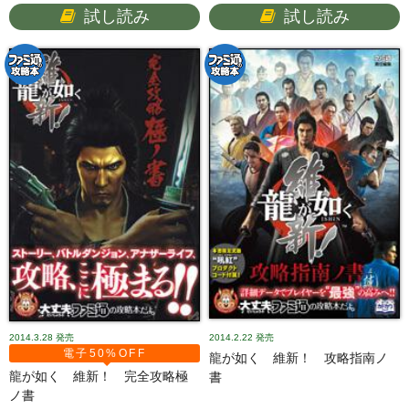
試し読み
試し読み
2014.3.28
発売
2014.2.22
発売
電子50%OFF
龍が如く 維新！ 攻略指南ノ
龍が如く 維新！ 完全攻略極
書
ノ書