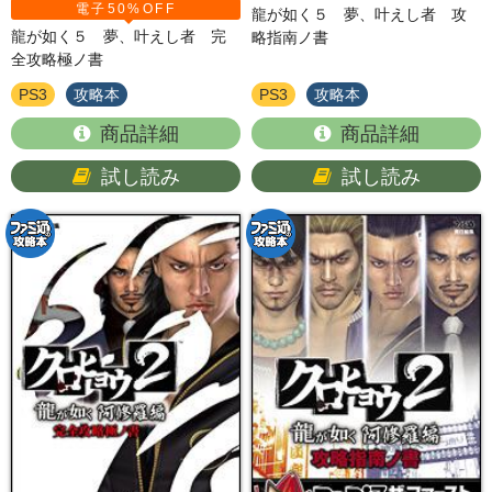
電子50%OFF
龍が如く５ 夢、叶えし者 攻
龍が如く５ 夢、叶えし者 完
略指南ノ書
全攻略極ノ書
PS3
攻略本
PS3
攻略本
商品詳細
商品詳細
試し読み
試し読み