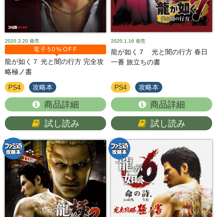
2020.3.20
発売
2020.1.16
発売
電子50%OFF
龍が如く７ 光と闇の行方 春日
龍が如く７ 光と闇の行方 完全攻
一番 旅立ちの書
略極ノ書
PS4
攻略本
PS4
攻略本
商品詳細
商品詳細
試し読み
試し読み