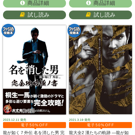
商品詳細
商品詳細
試し読み
試し読み
2023.12.11
発売
2021.3.19
発売
電子50%OFF
電子50%OFF
龍が如く７外伝 名を消した男 完
龍大全2 漢たちの軌跡 ―龍が如