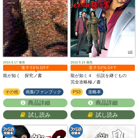
2010.9.17
発売
2010.5.15
発売
電子50%OFF
電子50%OFF
龍が如く 探究ノ書
龍が如く４ 伝説を継ぐもの
完全攻略極ノ書
その他
画集/ファンブック
PS3
攻略本
商品詳細
商品詳細
試し読み
試し読み