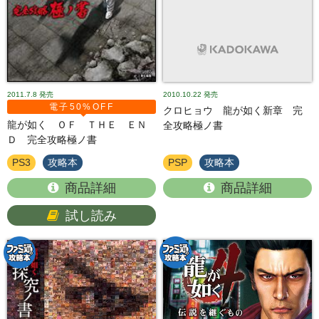
2011.7.8
発売
2010.10.22
発売
電子50%OFF
クロヒョウ 龍が如く新章 完
龍が如く ＯＦ ＴＨＥ ＥＮ
全攻略極ノ書
Ｄ 完全攻略極ノ書
PS3
攻略本
PSP
攻略本
商品詳細
商品詳細
試し読み