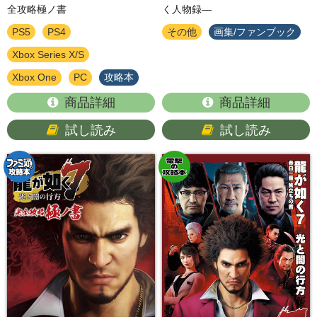
全攻略極ノ書
く人物録―
PS5
PS4
その他
画集/ファンブック
Xbox Series X/S
Xbox One
PC
攻略本
商品詳細
商品詳細
試し読み
試し読み