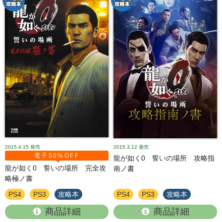
2015.4.15
発売
2015.3.12
発売
電子50%OFF
龍が如く0 誓いの場所 攻略指
龍が如く0 誓いの場所 完全攻
南ノ書
略極ノ書
PS4
PS3
攻略本
PS4
PS3
攻略本
商品詳細
商品詳細