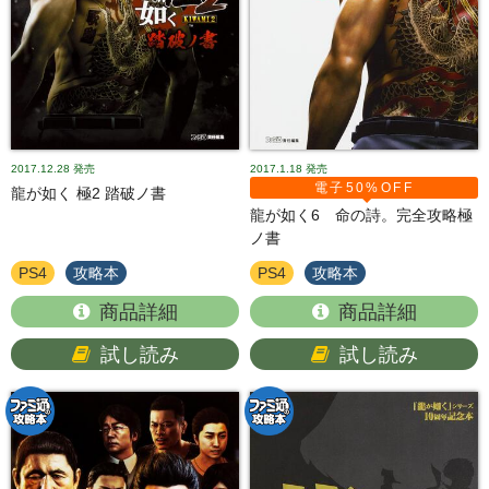
2017.12.28
発売
2017.1.18
発売
電子50%OFF
龍が如く 極2 踏破ノ書
龍が如く6 命の詩。完全攻略極
ノ書
PS4
攻略本
PS4
攻略本
商品詳細
商品詳細
試し読み
試し読み