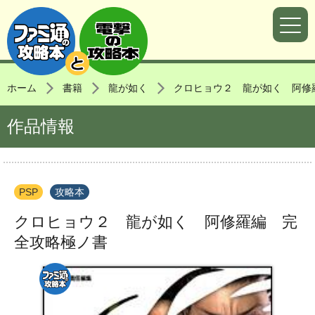
ホーム
書籍
龍が如く
クロヒョウ２ 龍が如く 阿修
作品情報
PSP
攻略本
クロヒョウ２ 龍が如く 阿修羅編 完
全攻略極ノ書