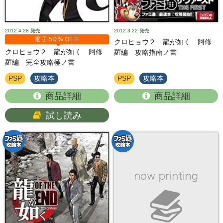
2012.4.28
発売
2012.3.22
発売
電子50%OFF
クロヒョウ２ 龍が如く 阿修
クロヒョウ２ 龍が如く 阿修
羅編 攻略指南ノ書
羅編 完全攻略極ノ書
PSP
攻略本
PSP
攻略本
商品詳細
商品詳細
試し読み