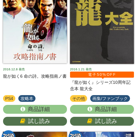
2016.12.8
発売
2016.1.21
発売
電子50%OFF
龍が如く6 命の詩。攻略指南ノ書
『龍が如く』シリーズ10周年記
念本 龍大全
PS4
攻略本
その他
画集/ファンブック
商品詳細
商品詳細
試し読み
試し読み