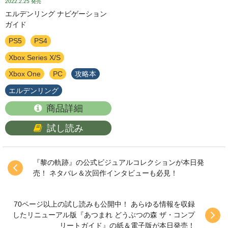
2022.2.25
発売
エルデンリング ナビゲーション
ガイド
PS5
PS4
Xbox Series X/S
Xbox One
PC
攻略本
エルデンリング
商品詳細
試し読み
『黎の軌跡』の公式ビジュアルコレクションが本日発
売！ ネタバレ＆次回作インタビューも必見！
70ページ以上の試し読みも公開中！ あらゆる情報を収録
したリニューアル版『あつまれ どうぶつの森 ザ・コンプ
リートガイド』の紙＆電子版が本日発売！