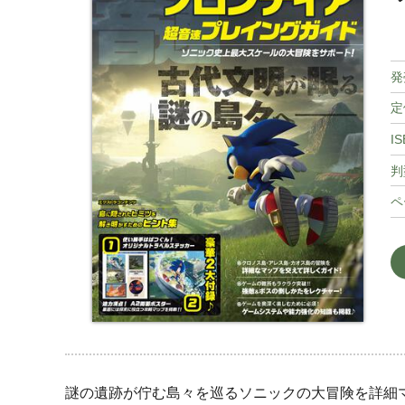
発
定
IS
判
ペ
謎の遺跡が佇む島々を巡るソニックの大冒険を詳細