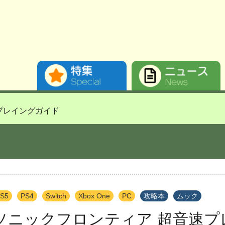
プレイングガイド
S5
PS4
Switch
Xbox One
PC
攻略本
ムック
ソニックフロンティア 超音速プ