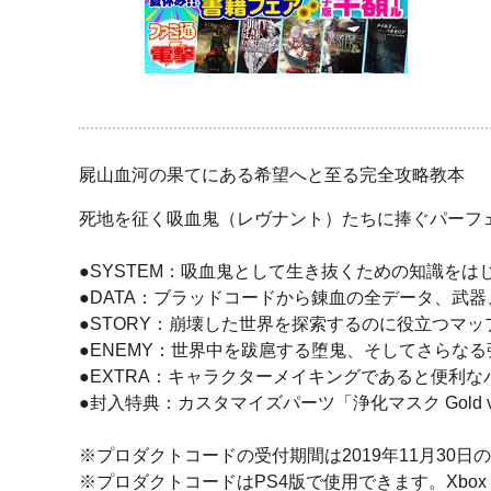
屍山血河の果てにある希望へと至る完全攻略教本
死地を征く吸血鬼（レヴナント）たちに捧ぐパーフ
●SYSTEM：吸血鬼として生き抜くための知識を
●DATA：ブラッドコードから錬血の全データ、武
●STORY：崩壊した世界を探索するのに役立つマ
●ENEMY：世界中を跋扈する堕鬼、そしてさらな
●EXTRA：キャラクターメイキングであると便利
●封入特典：カスタマイズパーツ「浄化マスク Gold 
※プロダクトコードの受付期間は2019年11月30日の
※プロダクトコードはPS4版で使用できます。Xbo