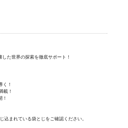
壊した世界の探索を徹底サポート！
導く！
満載！
開！
本書にとじ込まれている袋とじをご確認ください。
。