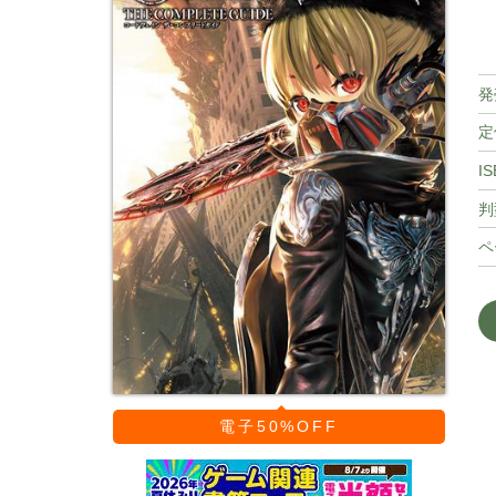
発
定
IS
判
ペ
電子50%OFF