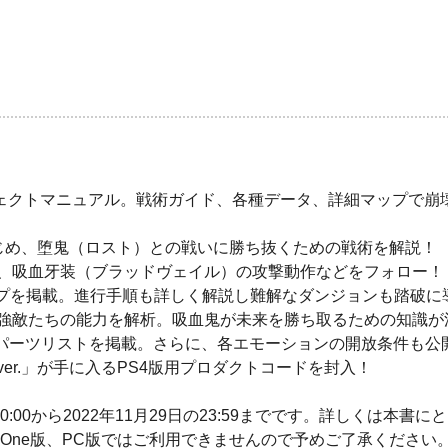
ェクトマニュアル。戦術ガイド、各種データ、詳細マップで崩
はじめ、堕鬼（ロスト）との戦いに勝ち抜くための戦術を解説！
器、吸血牙装（ブラッドヴェイル）の攻撃動作などをフォロー！
ップを掲載。進行手順も詳しく解説し難解なダンジョンも踏破に
る強敵たちの能力を解析。吸血鬼が未来を勝ち取るための知識が
なパーツリストを掲載。さらに、各エモーションの開放条件も公
ver.」が手に入るPS4版用プロダクトコードを封入！
0:00から2022年11月29日の23:59までです。詳しくは
x One版、PC版ではご利用できませんので予めご了承ください