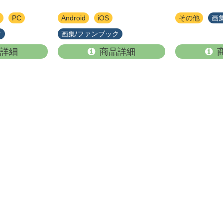
PC
Android
iOS
その他
画
ク
画集/ファンブック
詳細
商品詳細