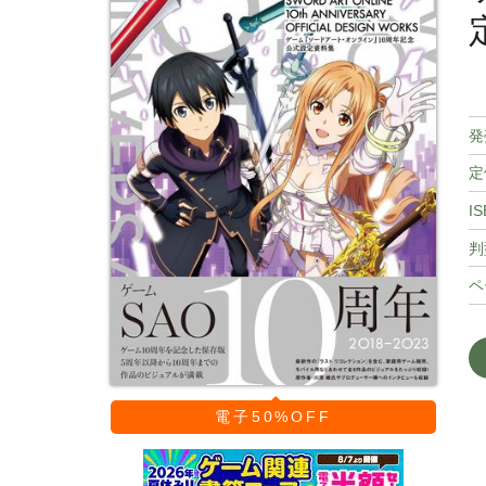
発
定
IS
判
ペ
電子50%OFF