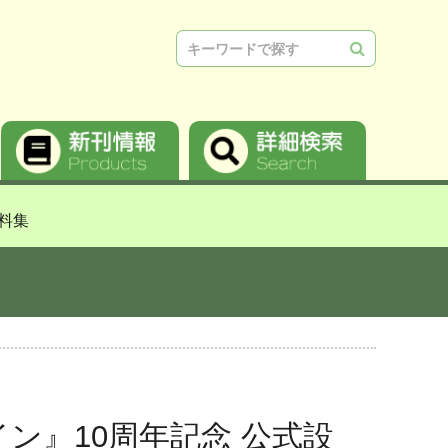
検索
料集
ン』10周年記念 公式設