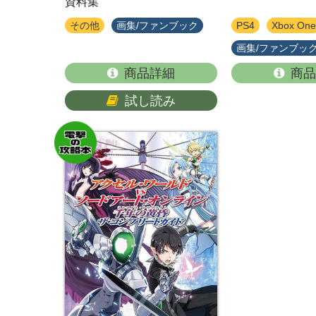
資料集
その他
画集/ファンブック
PS4
Xbox One
画集/ファンブッ
商品詳細
商品
試し読み