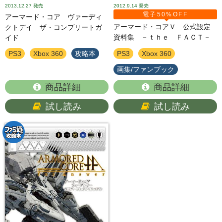
2013.12.27
発売
2012.9.14
発売
電子50%OFF
アーマード・コア ヴァーディ
アーマード・コアＶ 公式設定
クトデイ ザ・コンプリートガ
資料集 －ｔｈｅ ＦＡＣＴ－
イド
PS3
Xbox 360
攻略本
PS3
Xbox 360
画集/ファンブック
商品詳細
商品詳細
試し読み
試し読み