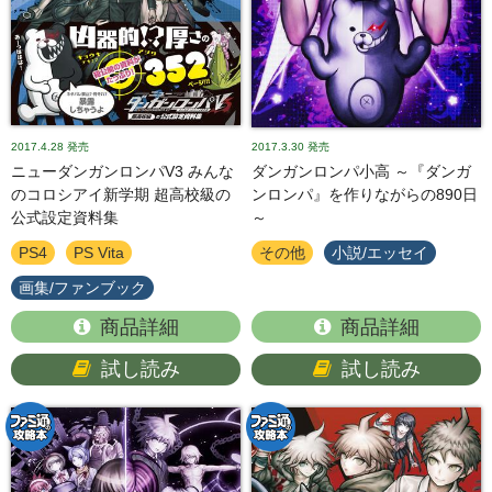
2017.4.28
発売
2017.3.30
発売
ニューダンガンロンパV3 みんな
ダンガンロンパ小高 ～『ダンガ
のコロシアイ新学期 超高校級の
ンロンパ』を作りながらの890日
公式設定資料集
～
PS4
PS Vita
その他
小説/エッセイ
画集/ファンブック
商品詳細
商品詳細
試し読み
試し読み