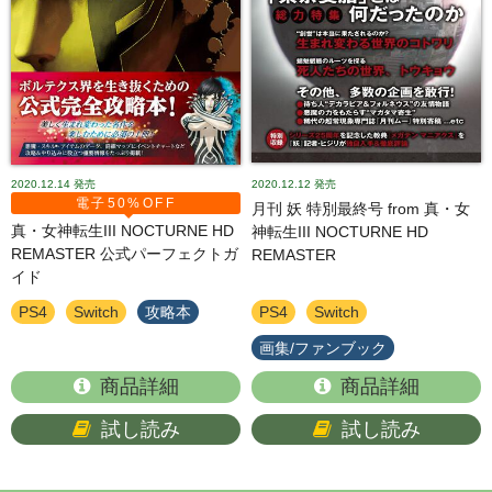
2020.12.14
発売
2020.12.12
発売
電子50%OFF
月刊 妖 特別最終号 from 真・女
真・女神転生III NOCTURNE HD
神転生III NOCTURNE HD
REMASTER 公式パーフェクトガ
REMASTER
イド
PS4
Switch
攻略本
PS4
Switch
画集/ファンブック
商品詳細
商品詳細
試し読み
試し読み