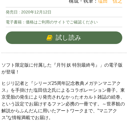
構成・執筆：
塩田 信之
発売日 :
2020年12月12日
電子書籍：価格はご利用のサイトでご確認ください
試し読み
ソフト限定版に付属した『月刊 妖 特別最終号』」の電子版
が登場！
ヒジリ記者と『シリーズ25周年記念教典メガテンマニアク
ス』を手掛けた塩田信之氏によるコラボレーション冊子。東
京受胎の発生により発売されなかったオカルト雑誌の続巻、
という設定でお届けするファン必携の一冊です。～世界観の
解説からふんだんに用いたアートワークまで、”マニアク
ス”な情報満載でお届け。