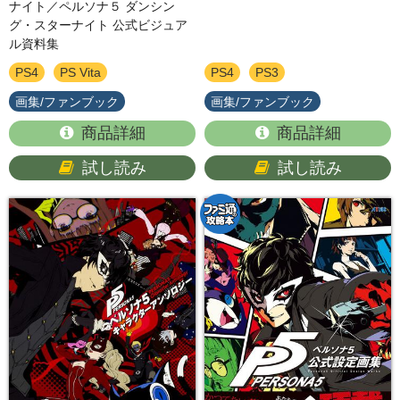
ナイト／ペルソナ５ ダンシン
グ・スターナイト 公式ビジュア
ル資料集
PS4
PS Vita
PS4
PS3
画集/ファンブック
画集/ファンブック
商品詳細
商品詳細
試し読み
試し読み