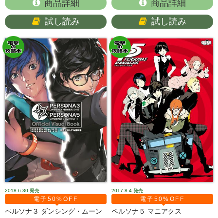
商品詳細
商品詳細
試し読み
試し読み
2018.6.30
発売
2017.8.4
発売
電子50%OFF
電子50%OFF
ペルソナ３ ダンシング・ムーン
ペルソナ５ マニアクス