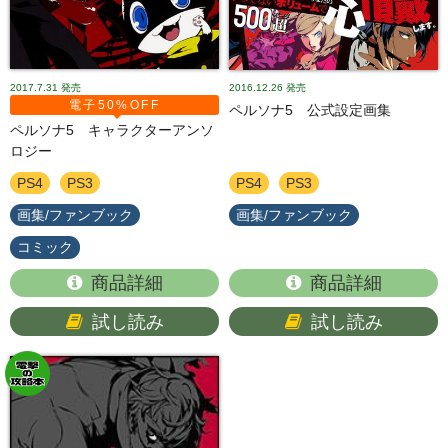
2017.7.31
発売
2016.12.26
発売
電子50%OFF
ペルソナ5 公式設定画集
ペルソナ5 キャラクターアンソ
ロジー
PS4
PS3
PS4
PS3
画集/ファンブック
画集/ファンブック
コミック
商品詳細
商品詳細
試し読み
試し読み