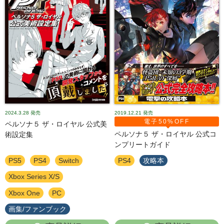
2024.3.28
発売
2019.12.21
発売
電子50%OFF
ペルソナ５ ザ・ロイヤル 公式美
ペルソナ５ ザ・ロイヤル 公式コ
術設定集
ンプリートガイド
PS5
PS4
Switch
PS4
攻略本
Xbox Series X/S
Xbox One
PC
画集/ファンブック