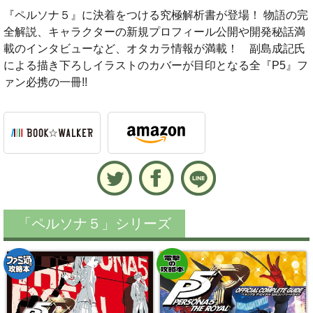
『ペルソナ５』に決着をつける究極解析書が登場！ 物語の完
全解説、キャラクターの新規プロフィール公開や開発秘話満
載のインタビューなど、オタカラ情報が満載！ 副島成記氏
による描き下ろしイラストのカバーが目印となる全『P5』フ
ァン必携の一冊!!
「ペルソナ５」シリーズ