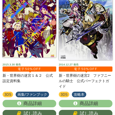
2015.3.30
発売
2014.12.27
発売
電子50%OFF
電子50%OFF
新・世界樹の迷宮１＆２ 公式
新・世界樹の迷宮2 ファフニー
設定資料集
ルの騎士 公式パーフェクトガ
イド
3DS
画集/ファンブック
3DS
攻略本
商品詳細
商品詳細
試し読み
試し読み