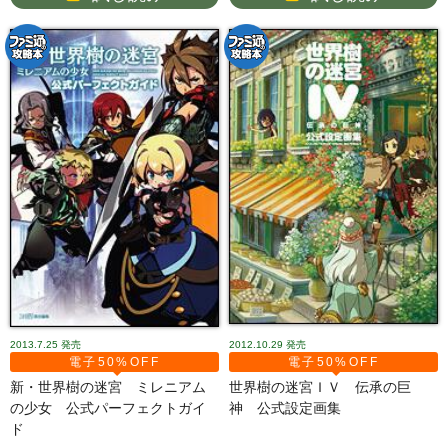
2013.7.25
発売
2012.10.29
発売
電子50%OFF
電子50%OFF
新・世界樹の迷宮 ミレニアム
世界樹の迷宮ＩＶ 伝承の巨
の少女 公式パーフェクトガイ
神 公式設定画集
ド