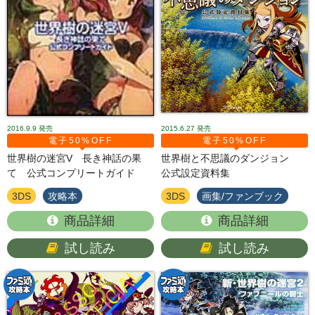
2016.9.9
発売
2015.6.27
発売
電子50%OFF
電子50%OFF
世界樹の迷宮V 長き神話の果
世界樹と不思議のダンジョン
て 公式コンプリートガイド
公式設定資料集
3DS
攻略本
3DS
画集/ファンブック
商品詳細
商品詳細
試し読み
試し読み