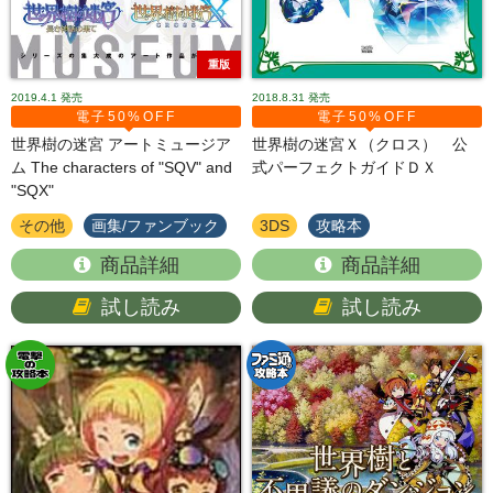
重版
2019.4.1
発売
2018.8.31
発売
電子50%OFF
電子50%OFF
世界樹の迷宮 アートミュージア
世界樹の迷宮Ｘ（クロス） 公
ム The characters of "SQV" and
式パーフェクトガイドＤＸ
"SQX"
その他
画集/ファンブック
3DS
攻略本
商品詳細
商品詳細
試し読み
試し読み