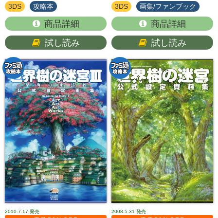
3DS
攻略本
3DS
画集/ファンブック
商品詳細
商品詳細
試し読み
試し読み
2010.7.17
発売
2008.5.31
発売