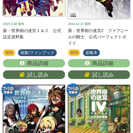
2015.3.30
発売
2014.12.27
発売
新・世界樹の迷宮１＆２ 公式
新・世界樹の迷宮2 ファフニー
設定資料集
ルの騎士 公式パーフェクトガ
イド
3DS
画集/ファンブック
3DS
攻略本
商品詳細
商品詳細
試し読み
試し読み