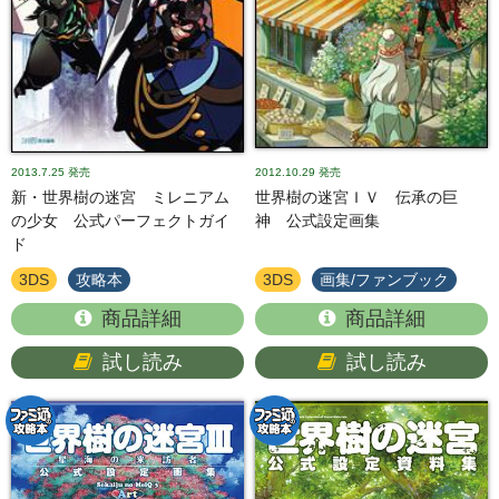
2013.7.25
発売
2012.10.29
発売
新・世界樹の迷宮 ミレニアム
世界樹の迷宮ＩＶ 伝承の巨
の少女 公式パーフェクトガイ
神 公式設定画集
ド
3DS
攻略本
3DS
画集/ファンブック
商品詳細
商品詳細
試し読み
試し読み