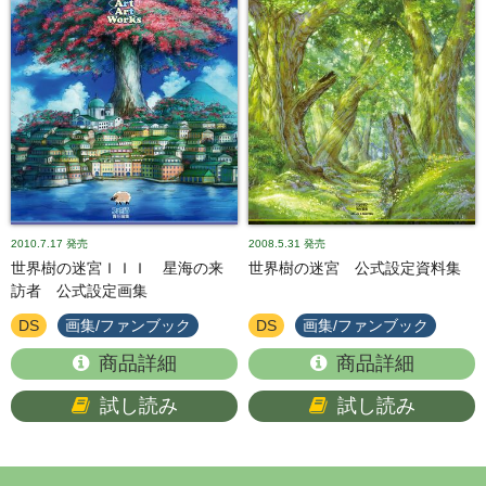
2010.7.17
発売
2008.5.31
発売
世界樹の迷宮ＩＩＩ 星海の来
世界樹の迷宮 公式設定資料集
訪者 公式設定画集
DS
画集/ファンブック
DS
画集/ファンブック
商品詳細
商品詳細
試し読み
試し読み