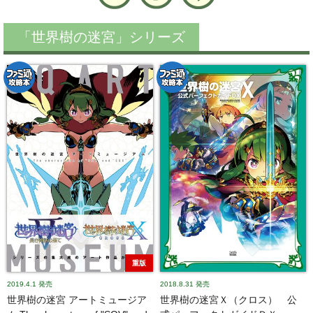
「世界樹の迷宮」シリーズ
重版
2019.4.1
発売
2018.8.31
発売
世界樹の迷宮 アートミュージア
世界樹の迷宮Ｘ（クロス） 公