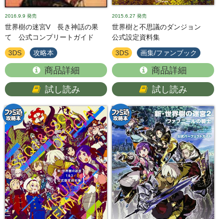
2016.9.9
発売
2015.6.27
発売
世界樹の迷宮V 長き神話の果
世界樹と不思議のダンジョン
て 公式コンプリートガイド
公式設定資料集
3DS
攻略本
3DS
画集/ファンブック
商品詳細
商品詳細
試し読み
試し読み