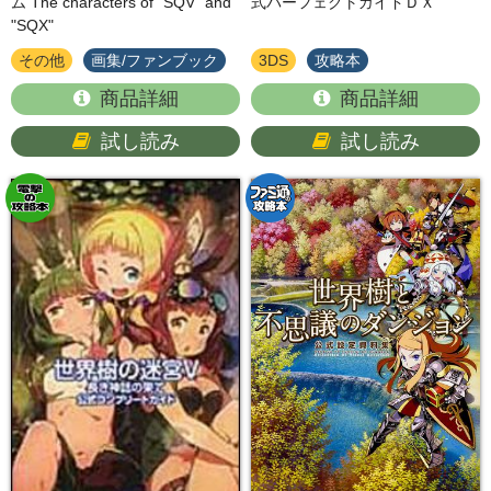
ム The characters of "SQV" and
式パーフェクトガイドＤＸ
"SQX"
その他
画集/ファンブック
3DS
攻略本
商品詳細
商品詳細
試し読み
試し読み