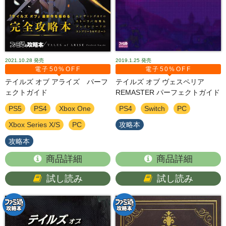
2021.10.28
発売
2019.1.25
発売
電子50%OFF
電子50%OFF
テイルズ オブ アライズ パーフ
テイルズ オブ ヴェスペリア
ェクトガイド
REMASTER パーフェクトガイド
PS5
PS4
Xbox One
PS4
Switch
PC
Xbox Series X/S
PC
攻略本
攻略本
商品詳細
商品詳細
試し読み
試し読み