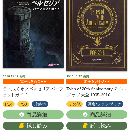
2016.11.18
発売
2015.12.15
発売
電子50%OFF
電子50%OFF
テイルズ オブ ベルセリア パーフ
Tales of 20th Anniversary テイル
ェクトガイド
ズ オブ 大全 1995-2016
PS4
PS3
攻略本
その他
画集/ファンブック
商品詳細
商品詳細
試し読み
試し読み