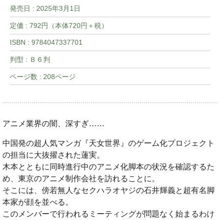
発売日 :
2025年3月1日
定価 : 792円（本体720円＋税）
ISBN : 9784047337701
判型 : Ｂ６判
ページ数 : 208ページ
アニメ業界の闇、深すぎ……
中国発の超人気マンガ『天女世界』のゲーム化プロジェクト
の担当に大抜擢された蓮実。
木本とともに同時進行中のアニメ化脚本の状況を確認するた
め、東京のアニメ制作会社を訪れることに。
そこには、傍若無人なセクハラオヤジの石井輝義と超有名脚
本家が顔を並べる。
このメンバーで行われるミーティングが問題なく始まるわけ