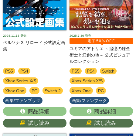
2025.11.13
発売
2025.7.30
発売
電子50%OFF
ペルソナ３ リロード 公式設定画
ユミアのアトリエ ～追憶の錬金
集
術士と幻創の地～ 公式ビジュア
ルコレクション
PS5
PS4
PS5
PS4
Switch
Xbox Series X/S
Xbox Series X/S
Xbox One
PC
Switch 2
Xbox One
PC
画集/ファンブック
画集/ファンブック
商品詳細
商品詳細
試し読み
試し読み