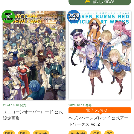
試し読み
2024.10.18
発売
2024.10.11
発売
電子50%OFF
ユニコーンオーバーロード 公式
ヘブンバーンズレッド 公式アー
設定画集
トワークス Vol.2
PS5
PS4
Switch
Android
iOS
PC