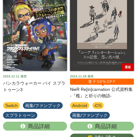
重版
2024.12.11
発売
2024.11.28
発売
電子50%OFF
バンカラウォーカー バイ スプラ
NieR Re[in]carnation 公式資料集
トゥーン3
-『檻』と祈りの物語-
Switch
画集/ファンブック
Android
iOS
スプラトゥーン
画集/ファンブック
商品詳細
商品詳細