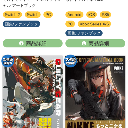
ャル アートブック
Switch 2
Switch
PC
Android
iOS
PS5
画集/ファンブック
PC
Xbox Series X/S
画集/ファンブック
商品詳細
商品詳細