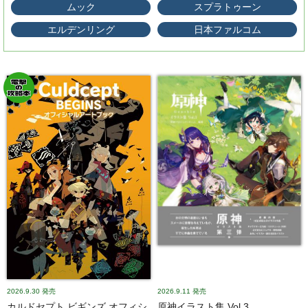
ムック
スプラトゥーン
エルデンリング
日本ファルコム
2026.9.30
発売
2026.9.11
発売
カルドセプト ビギンズ オフィシ
原神イラスト集 Vol.3