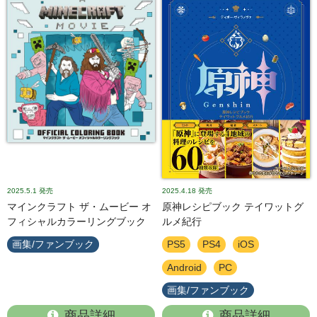
2025.5.1
発売
2025.4.18
発売
マインクラフト ザ・ムービー オ
原神レシピブック テイワットグ
フィシャルカラーリングブック
ルメ紀行
画集/ファンブック
PS5
PS4
iOS
Android
PC
画集/ファンブック
商品詳細
商品詳細