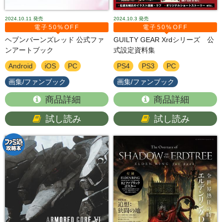
2024.10.11
発売
2024.10.3
発売
電子50%OFF
電子50%OFF
ヘブンバーンズレッド 公式ファ
GUILTY GEAR Xrdシリーズ 公
ンアートブック
式設定資料集
Android
iOS
PC
PS4
PS3
PC
画集/ファンブック
画集/ファンブック
商品詳細
商品詳細
試し読み
試し読み