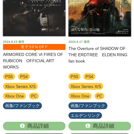
2024.8.23
発売
2024.6.17
発売
電子50%OFF
The Overture of SHADOW OF
ARMORED CORE VI FIRES OF
THE ERDTREE ELDEN RING
RUBICON OFFICIAL ART
fan book
WORKS
PS5
PS4
PS5
PS4
Xbox Series X/S
Xbox Series X/S
Xbox One
PC
Xbox One
PC
画集/ファンブック
画集/ファンブック
エルデンリング
商品詳細
商品詳細