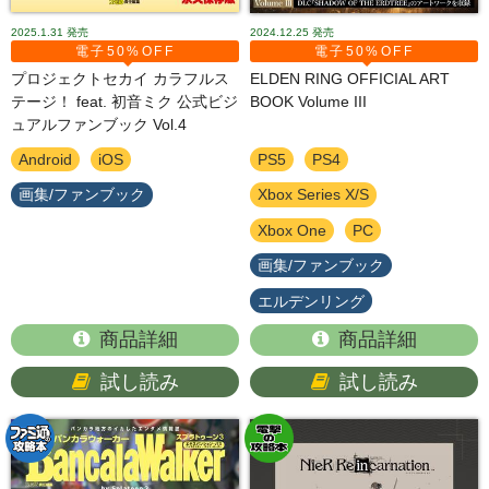
2025.1.31
発売
2024.12.25
発売
電子50%OFF
電子50%OFF
プロジェクトセカイ カラフルス
ELDEN RING OFFICIAL ART
テージ！ feat. 初音ミク 公式ビジ
BOOK Volume III
ュアルファンブック Vol.4
Android
iOS
PS5
PS4
画集/ファンブック
Xbox Series X/S
Xbox One
PC
画集/ファンブック
エルデンリング
商品詳細
商品詳細
試し読み
試し読み