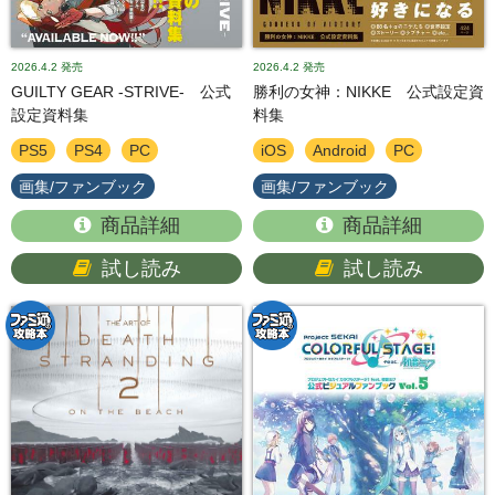
2026.4.2
発売
2026.4.2
発売
GUILTY GEAR -STRIVE- 公式
勝利の女神：NIKKE 公式設定資
設定資料集
料集
PS5
PS4
PC
iOS
Android
PC
画集/ファンブック
画集/ファンブック
商品詳細
商品詳細
試し読み
試し読み