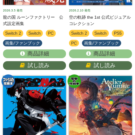
2026.3.5
発売
2026.2.10
発売
龍の国 ルーンファクトリー 公
空の軌跡 the 1st 公式ビジュアル
式設定画集
コレクション
Switch 2
Switch
PC
Switch 2
Switch
PS5
画集/ファンブック
PC
画集/ファンブック
商品詳細
商品詳細
試し読み
試し読み