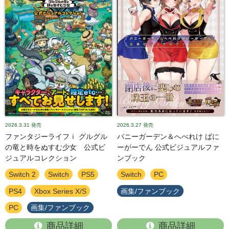
2026.3.31
発売
2026.3.27
発売
ファンタジーライフｉ グルグル
バニーガーデン＆へべれけ ばに
の竜と時をぬすむ少女 公式ビ
ーがーでん 公式ビジュアルファ
ジュアルコレクション
ンブック
Switch 2
Switch
PS5
Switch
PC
PS4
Xbox Series X/S
画集/ファンブック
PC
画集/ファンブック
商品詳細
商品詳細