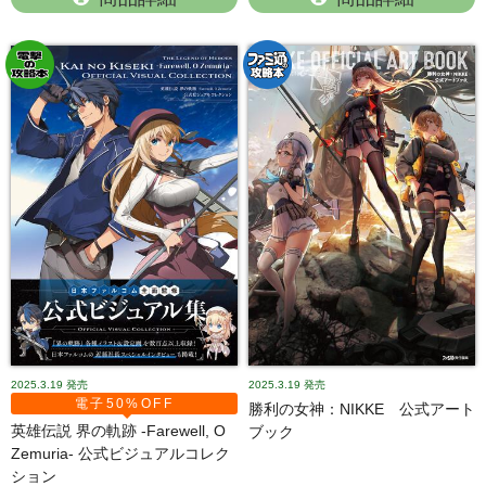
2025.3.19
発売
2025.3.19
発売
電子50%OFF
勝利の女神：NIKKE 公式アート
英雄伝説 界の軌跡 -Farewell, O
ブック
Zemuria- 公式ビジュアルコレク
ション