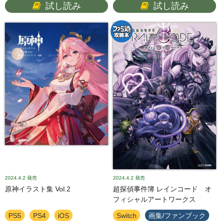
試し読み
試し読み
2024.4.2
発売
2024.4.2
発売
原神イラスト集 Vol.2
超探偵事件簿 レインコード オ
フィシャルアートワークス
PS5
PS4
iOS
Switch
画集/ファンブック