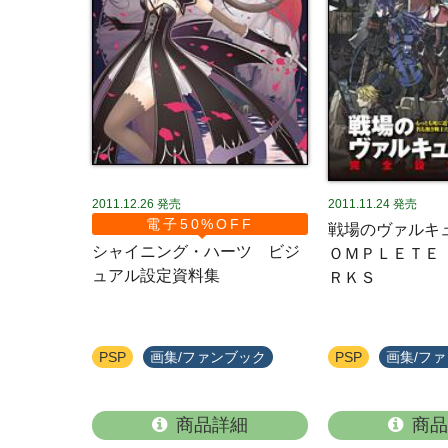
2011.12.26
発売
2011.11.24
発売
電子50%OFF
戦場のヴァルキ
シャイニング・ハーツ ビジ
ＯＭＰＬＥＴＥ
ュアル設定資料集
ＲＫＳ
PSP
画集/ファンブック
PSP
画集/フ
商品詳細
商品