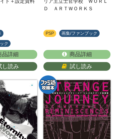
イド＋設定資料
リア王立士官学校 ＷＯＲＬ
Ｄ ＡＲＴＷＯＲＫＳ
本
PSP
画集/ファンブック
ブック
商品詳細
商品詳細
試し読み
試し読み