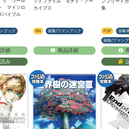
 ザ ワール
ットファイル モナド・アー
ンプリートガ
ト マイソロ
カイブス
集
ズバイブル
ァンブック
Wii
画集/ファンブック
PSP
攻略
画集/ファン
詳細
商品詳細
し読み