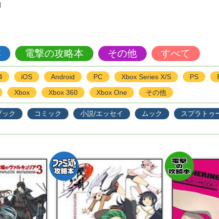
月
本
電撃の攻略本
その他
すべて
4
iOS
Android
PC
Xbox Series X/S
PS
Xbox
Xbox 360
Xbox One
その他
ブック
コミック
小説/エッセイ
ムック
スプラトゥ