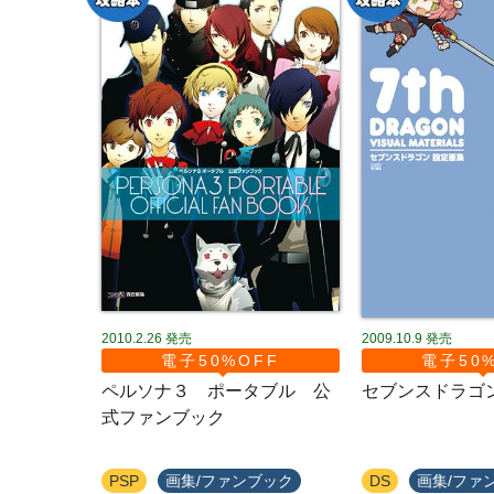
2010.2.26
発売
2009.10.9
発売
電子50%OFF
電子50
ペルソナ３ ポータブル 公
セブンスドラゴ
式ファンブック
PSP
画集/ファンブック
DS
画集/ファ