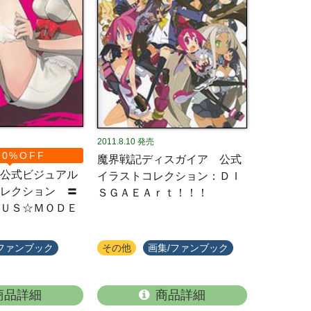
2011.8.10
発売
0%OFF
魔界戦記ディスガイア 公式
公式ビジュアル
イラストコレクション：ＤＩ
レクション 〓
ＳＧＡＥＡｒｔ！！！
ＵＳ☆ＭＯＤＥ
ファンブック
その他
画集/ファンブック
商品詳細
商品詳細