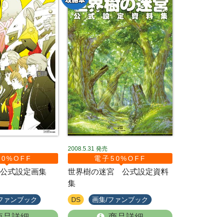
2008.5.31
発売
0%OFF
電子50%OFF
公式設定画集
世界樹の迷宮 公式設定資料
集
ファンブック
DS
画集/ファンブック
商品詳細
商品詳細