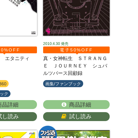
2010.4.30
発売
0%OFF
電子50%OFF
ブ エタニティ
真・女神転生 ＳＴＲＡＮＧ
Ｅ ＪＯＵＲＮＥＹ シュバ
ルツバース回顧録
360
画集/ファンブック
ブック
商品詳細
商品詳細
試し読み
試し読み