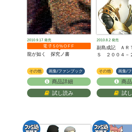
2010.9.17
発売
2010.8.2
発売
電子50%OFF
副島成記 ＡＲ
龍が如く 探究ノ書
Ｓ ２００４－
その他
画集/ファンブック
その他
画集/
商品詳細
商品
試し読み
試