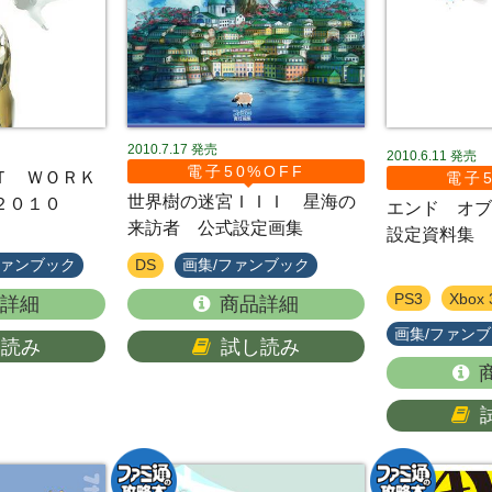
2010.7.17
発売
2010.6.11
発売
電子50%OFF
Ｔ ＷＯＲＫ
電子5
世界樹の迷宮ＩＩＩ 星海の
２０１０
エンド オ
来訪者 公式設定画集
設定資料集
ファンブック
DS
画集/ファンブック
PS3
Xbox 
詳細
商品詳細
画集/ファン
し読み
試し読み