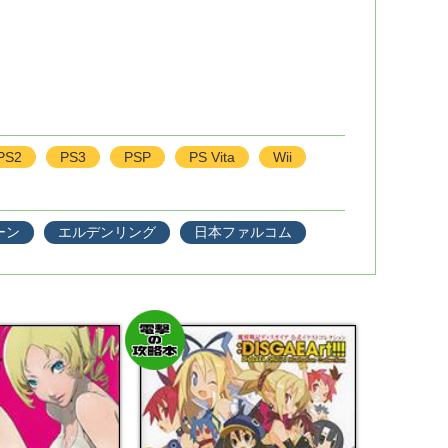
PS2
PS3
PSP
PS Vita
Wii
ーン
エルデンリング
日本ファルコム