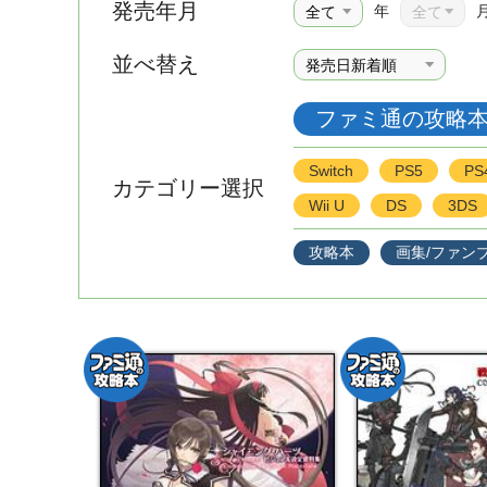
発売年月
年
並べ替え
ファミ通の攻略
Switch
PS5
PS
カテゴリー選択
Wii U
DS
3DS
攻略本
画集/ファン