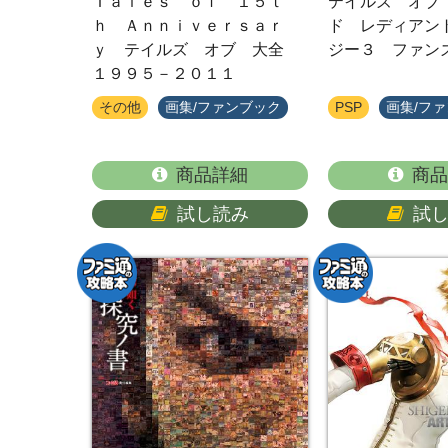
Ｔａｌｅｓ ｏｆ １５ｔ
テイルズ オブ
ｈ Ａｎｎｉｖｅｒｓａｒ
ド レディアン
ｙ テイルズ オブ 大全
ジー３ ファン
１９９５－２０１１
その他
画集/ファンブック
PSP
画集/フ
商品詳細
商品
試し読み
試