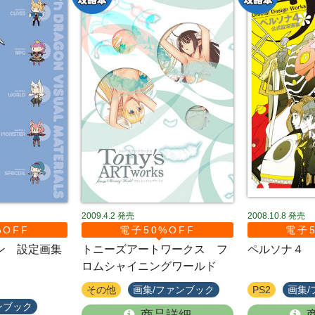
2009.4.2
発売
2008.10.8
発売
%OFF
電子50%OFF
電子5
ン 設定画集
トニーズアートワークス フ
ペルソナ４ 
ロムシャイニングワールド
その他
画集/ファンブック
PS2
画集/
ンブック
商品詳細