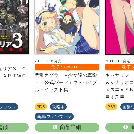
2011.11.18
発売
2011.8.10
発売
電子50%OFF
電子5
ュリア３ Ｃ
閃乱カグラ －少女達の真影
キャサリン 
 ＡＲＴＷＯ
－ 公式パーフェクトバイブ
＆シナリオコ
ル＋イラスト集
メス〓ＶＥＮ
〓オス〓
ァンブック
3DS
攻略本
PS3
画集/
画集/ファンブック
詳細
商品詳細