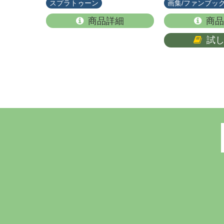
スプラトゥーン
画集/ファンブッ
商品詳細
商品
試