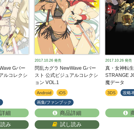
2017.10.26
発売
2017.10.26
発売
Wave Gバー
閃乱カグラ NewWave Gバー
真・女神転生 
ュアルコレクシ
スト 公式ビジュアルコレクシ
STRANGE 
ョン VOL.1
魔データ
Android
iOS
3DS
攻略
ク
画集/ファンブック
詳細
商品詳細
し読み
試し読み