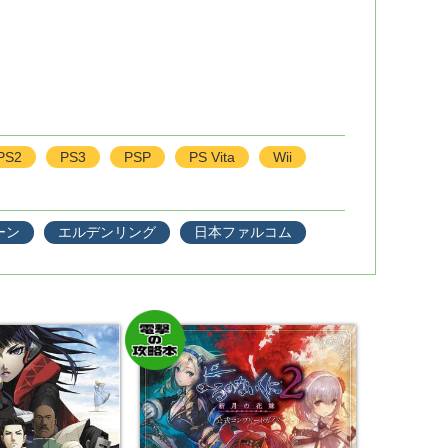
PS2
PS3
PSP
PS Vita
Wii
ーン
エルデンリング
日本ファルコム