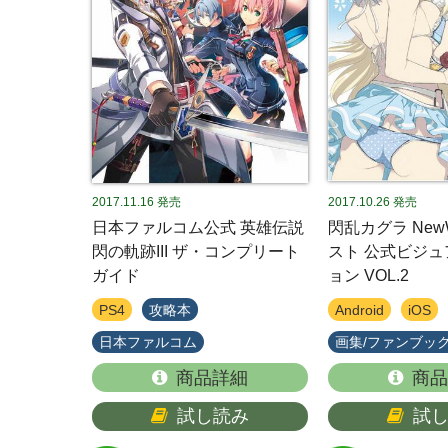
2017.11.16
発売
2017.10.26
発売
日本ファルコム公式 英雄伝説
閃乱カグラ New
閃の軌跡III ザ・コンプリート
スト 公式ビジ
ガイド
ョン VOL.2
PS4
攻略本
Android
iOS
日本ファルコム
画集/ファンブッ
商品詳細
商品
試し読み
試