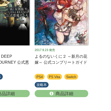
2017.9.23
発売
DEEP
よるのないくに２ ～新月の花
JOURNEY 公式悪
嫁～ 公式コンプリートガイド
本
PS4
PS Vita
Switch
攻略本
商品詳細
商品詳細