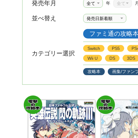
発売年月
年
並べ替え
ファミ通の攻略
Switch
PS5
PS
カテゴリー選択
Wii U
DS
3DS
攻略本
画集/ファン