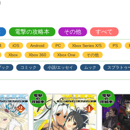
月
本
電撃の攻略本
その他
すべて
4
iOS
Android
PC
Xbox Series X/S
PS
Xbox
Xbox 360
Xbox One
その他
ブック
コミック
小説/エッセイ
ムック
スプラトゥ