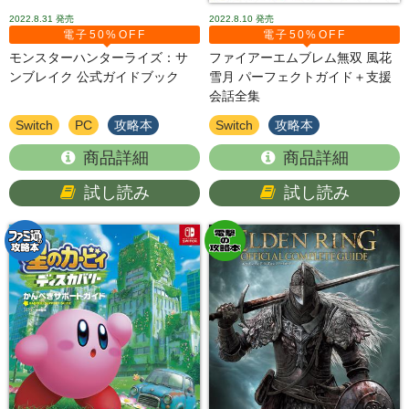
2022.8.31
発売
2022.8.10
発売
電子50%OFF
電子50%OFF
モンスターハンターライズ：サ
ファイアーエムブレム無双 風花
ンブレイク 公式ガイドブック
雪月 パーフェクトガイド＋支援
会話全集
Switch
PC
攻略本
Switch
攻略本
商品詳細
商品詳細
試し読み
試し読み