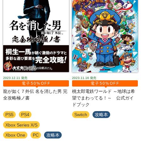
2023.12.11
発売
2023.11.16
発売
電子50%OFF
電子50%OFF
龍が如く７外伝 名を消した男 完
桃太郎電鉄ワールド ～地球は希
全攻略極ノ書
望でまわってる！～ 公式ガイ
ドブック
PS5
PS4
Switch
攻略本
Xbox Series X/S
Xbox One
PC
攻略本