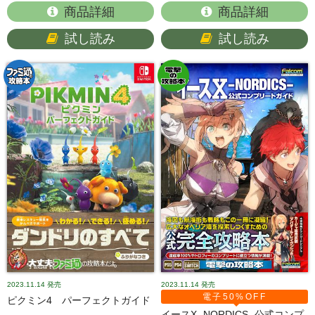
商品詳細
商品詳細
試し読み
試し読み
2023.11.14
発売
2023.11.14
発売
電子50%OFF
ピクミン4 パーフェクトガイド
イースX -NORDICS- 公式コンプ