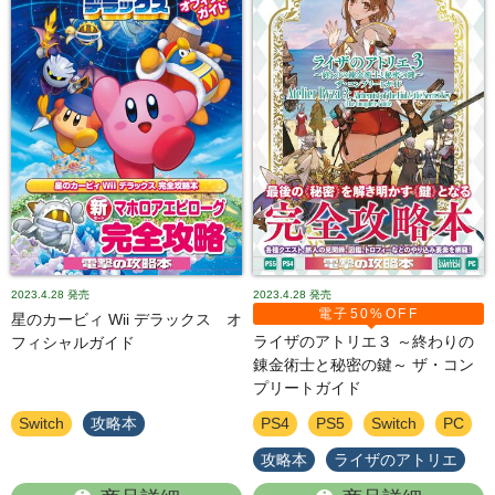
2023.4.28
発売
2023.4.28
発売
電子50%OFF
星のカービィ Wii デラックス オ
ライザのアトリエ３ ～終わりの
フィシャルガイド
錬金術士と秘密の鍵～ ザ・コン
プリートガイド
Switch
攻略本
PS4
PS5
Switch
PC
攻略本
ライザのアトリエ