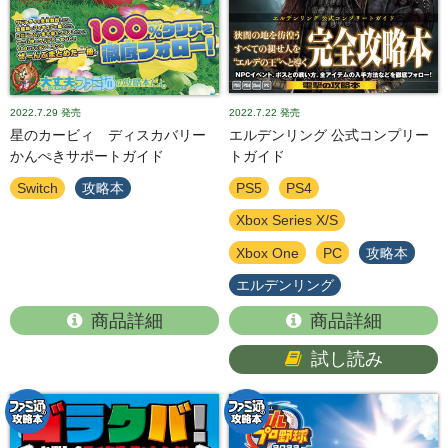
2022.7.29
発売
2022.7.22
発売
星のカービィ ディスカバリー
エルデンリング 公式コンプリー
かんぺきサポートガイド
トガイド
Switch
攻略本
PS5
PS4
Xbox Series X/S
Xbox One
PC
攻略本
エルデンリング
商品詳細
商品詳細
試し読み