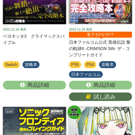
2022.12.16
発売
2022.11.29
発売
電子50%OFF
ベヨネッタ3 クライマックスバ
日本ファルコム公式 英雄伝説 黎
イブル
の軌跡II -CRIMSON SiN- ザ・コ
ンプリートガイド
Switch
攻略本
PS5
PS4
攻略本
日本ファルコム
商品詳細
商品詳細
試し読み