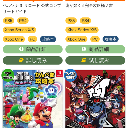
ペルソナ３ リロード 公式コンプ
龍が如く8 完全攻略極ノ書
リートガイド
PS5
PS4
PS5
PS4
Xbox Series X/S
Xbox Series X/S
Xbox One
PC
攻略本
Xbox One
PC
攻略本
商品詳細
商品詳細
試し読み
試し読み