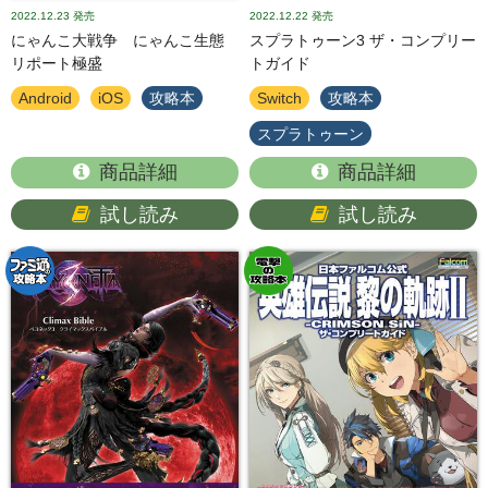
2022.12.23
発売
2022.12.22
発売
にゃんこ大戦争 にゃんこ生態
スプラトゥーン3 ザ・コンプリー
リポート極盛
トガイド
Android
iOS
攻略本
Switch
攻略本
スプラトゥーン
商品詳細
商品詳細
試し読み
試し読み