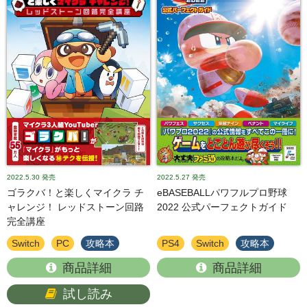
2022.5.30
発売
2022.5.27
発売
ゴラクバ！と楽しくマイクラ チ
eBASEBALLパワフルプロ野球
ャレンジ！ レッドストーン回路
2022 公式パーフェクトガイド
完全講座
Switch
PC
攻略本
PS4
Switch
攻略本
商品詳細
商品詳細
試し読み