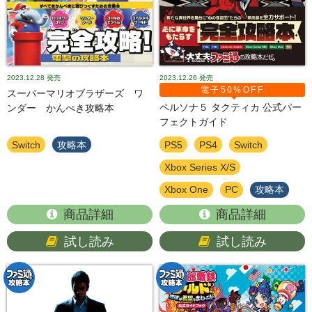
2023.12.28
発売
2023.12.26
発売
電子50%OFF
スーパーマリオブラザーズ ワ
ペルソナ５ タクティカ 公式パー
ンダー かんぺき攻略本
フェクトガイド
Switch
攻略本
PS5
PS4
Switch
Xbox Series X/S
Xbox One
PC
攻略本
商品詳細
商品詳細
試し読み
試し読み