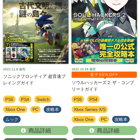
2022.11.8
発売
2022.10.28
発売
電子50%OFF
ソニックフロンティア 超音速プ
ソウルハッカーズ２ ザ・コンプ
レイングガイド
リートガイド
PS5
PS4
Switch
PS5
PS4
Xbox One
PC
攻略本
Xbox Series X/S
ムック
Xbox One
PC
攻略本
商品詳細
商品詳細